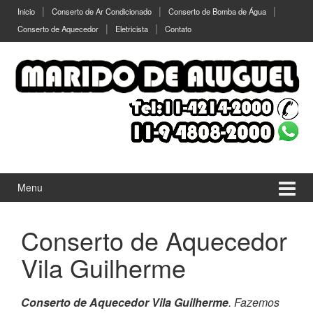
Ir
Pular
Inicio
Conserto de Ar Condicionado
Conserto de Bomba de Água
para
para
Conserto de Aquecedor
Eletricista
Contato
o
menu
Conteúdo
principal
Menu
Conserto de Aquecedor
Vila Guilherme
Conserto de Aquecedor Vila Guilherme
. Fazemos