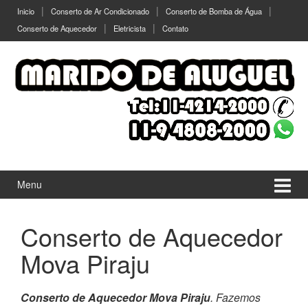
Ir
Pular
Inicio
Conserto de Ar Condicionado
Conserto de Bomba de Água
para
para
Conserto de Aquecedor
Eletricista
Contato
o
menu
Conteúdo
principal
Menu
Conserto de Aquecedor
Mova Piraju
Conserto de Aquecedor Mova Piraju
. Fazemos