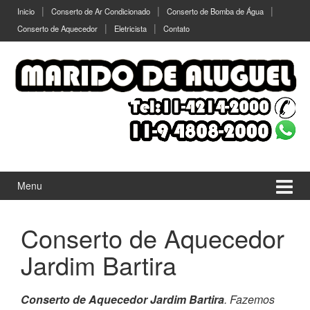
Ir
Pular
Inicio
Conserto de Ar Condicionado
Conserto de Bomba de Água
para
para
Conserto de Aquecedor
Eletricista
Contato
o
menu
Conteúdo
principal
Menu
Conserto de Aquecedor
Jardim Bartira
Conserto de Aquecedor Jardim Bartira
. Fazemos