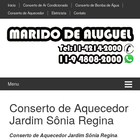
Ir
Pular
Inicio
Conserto de Ar Condicionado
Conserto de Bomba de Água
para
para
Conserto de Aquecedor
Eletricista
Contato
o
menu
Conteúdo
principal
Menu
Conserto de Aquecedor
Jardim Sônia Regina
Conserto de Aquecedor Jardim Sônia Regina
.