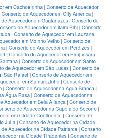
or em Cachoeirinha
|
Conserto de Aquecedor
|
Conserto de Aquecedor em City America
|
o de Aquecedor em Guaianazes
|
Conserto de
onserto de Aquecedor em Itaim Bibi
|
Conserto
atuba
|
Conserto de Aquecedor em Lauzane
Aquecedor em Moinho Velho
|
Conserto de
ira
|
Conserto de Aquecedor em Perdizes
|
eri
|
Conserto de Aquecedor em Pirajussara
|
 Santana
|
Conserto de Aquecedor em Santo
to de Aquecedor em São Lucas
|
Conserto de
m São Rafael
|
Conserto de Aquecedor em
Aquecedor em Sumarezinho
|
Conserto de
o
|
Conserto de Aquecedor na Água Branca
|
 na Água Rasa
|
Conserto de Aquecedor na
de Aquecedor em Bela Aliança
|
Conserto de
onserto de Aquecedor na Capela do Socorro
|
edor em Cidade Continental
|
Conserto de
e Julia
|
Conserto de Aquecedor na Cidade
 de Aquecedor na Cidade Patriarca
|
Conserto
uecedor na Cidade Tiradentes
|
Conserto de