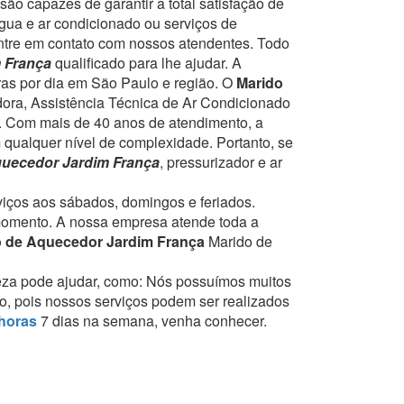
ão capazes de garantir a total satisfação de
gua e ar condicionado ou serviços de
entre em contato com nossos atendentes.
Todo
m França
qualificado para lhe ajudar.
A
ras por dia em São Paulo e região.
O
Marido
dora, Assistência Técnica de Ar Condicionado
.
Com mais de 40 anos de atendimento, a
 qualquer nível de complexidade.
Portanto, se
uecedor Jardim França
, pressurizador e ar
rviços aos sábados, domingos e feriados.
momento.
A nossa empresa atende toda a
 de Aquecedor Jardim França
Marido de
eza pode ajudar, como:
Nós possuímos muitos
to, pois nossos serviços podem ser realizados
horas
7 dias na semana, venha conhecer.