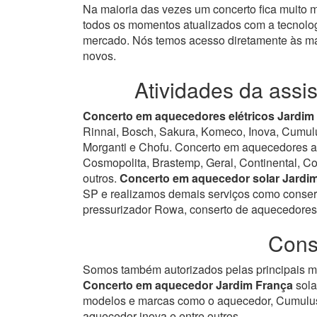
Na maioria das vezes um concerto fica muito
todos os momentos atualizados com a tecnolog
mercado.
Nós temos acesso diretamente às ma
novos.
Atividades da assi
Concerto em aquecedores elétricos Jardim
Rinnai, Bosch, Sakura, Komeco, Inova, Cumulus
Morganti e Chofu. Concerto em aquecedores a 
Cosmopolita, Brastemp, Geral, Continental, Con
outros.
Concerto em aquecedor solar Jardim
SP e realizamos demais serviços como consert
pressurizador Rowa, conserto de aquecedores 
Cons
Somos também autorizados pelas principais ma
Concerto em aquecedor Jardim França
sola
modelos e marcas como o aquecedor, Cumulus
aquecedor inova e entre outros.