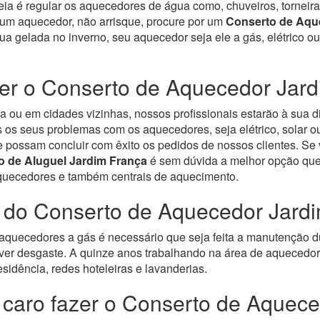
eia é regular os aquecedores de água como, chuveiros, torneira
 um aquecedor, não arrisque, procure por um
Conserto de Aqu
gua gelada no inverno, seu aquecedor seja ele a gás, elétrico 
er o Conserto de Aquecedor Jard
 ou em cidades vizinhas, nossos profissionais estarão à sua d
os seus problemas com os aquecedores, seja elétrico, solar ou
e possam concluir com êxito os pedidos de nossos clientes. S
o de Aluguel Jardim França
é sem dúvida a melhor opção que
aquecedores e também centrais de aquecimento.
 do Conserto de Aquecedor Jard
quecedores a gás é necessário que seja feita a manutenção d
ver desgaste.
A quinze anos trabalhando na área de aquecedore
sidência, redes hoteleiras e lavanderias.
 caro fazer o Conserto de Aquec