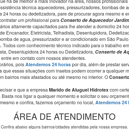
 há de melhor e mais inovador na área, nossos profissionais s
assistência técnica aquecedores, pressurizadores, bombas de a
dora 24 horas ou dedetizadora, pare de procurar agora mesmo e 
ontratar um profissional para
Conserto de Aquecedor Jardi
ários altamente capacitados para lhe atender a domicilio 24 ho
de Encanador, Eletricista, Telhadista, Desentupidora, Dedetiza
 bomba de agua, pressurizador e ar condicionado em São Paulo
a. Todos com conhecimento técnico indicado para o trabalho em
dista, Desentupidora 24 horas ou Dedetizadora,
Conserto de Aq
 entre em contato com nossos atendentes.
rários, pois
Atendemos 24 horas
por dia, além de prestar se
 que essas situações com insetos podem ocorrer a qualquer 
 bairros mais afastados ou até mesmo no interior. O
Conserto
recisar e que a empresa
Marido de Aluguel Hidrotex
com cert
. Basta nos ligar a qualquer momento e solicitar o seu orçamen
 mesmo e confira, fazemos orçamento no local,
Atendemos 24 
ÁREA DE ATENDIMENTO
Confira abaixo alguns bairros/cidades atendidas pela nossa empresa.