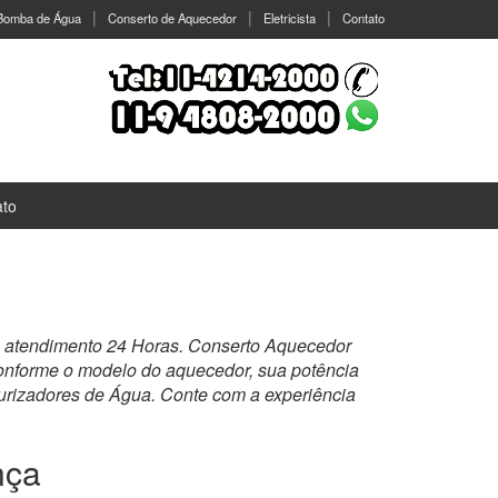
 Bomba de Água
Conserto de Aquecedor
Eletricista
Contato
ato
, atendimento 24 Horas. Conserto Aquecedor
 conforme o modelo do aquecedor, sua potência
rizadores de Água. Conte com a experiência
nça