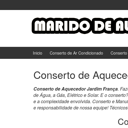
Ir
Pular
para
para
o
menu
Conteúdo
principal
Inicio
Conserto de Ar Condicionado
Conserto
Conserto de Aquece
Conserto de Aquecedor Jardim França
. Fa
de Água, a Gás, Elétrico e Solar. E o consert
e a complexidade envolvida. Conserto e Man
e responsabilidade de nossa equipe! Técnicos
Co