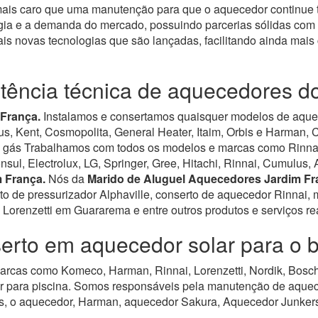
 mais caro que uma manutenção para que o aquecedor continue 
ia e a demanda do mercado, possuindo parcerias sólidas com 
is novas tecnologias que são lançadas, facilitando ainda mai
stência técnica de aquecedores d
 França.
Instalamos e consertamos quaisquer modelos de aquece
, Kent, Cosmopolita, General Heater, Itaim, Orbis e Harman, C
gás Trabalhamos com todos os modelos e marcas como Rinnais,
sul, Electrolux, LG, Springer, Gree, Hitachi, Rinnai, Cumulus, 
 França.
Nós da
Marido de Aluguel Aquecedores Jardim Fr
o de pressurizador Alphaville, conserto de aquecedor Rinnai
Lorenzetti em Guararema e entre outros produtos e serviços re
erto em aquecedor solar para o 
rcas como Komeco, Harman, Rinnai, Lorenzetti, Nordik, Bosch,
r para piscina.
Somos responsáveis pela manutenção de aqueced
, o aquecedor, Harman, aquecedor Sakura, Aquecedor Junkers