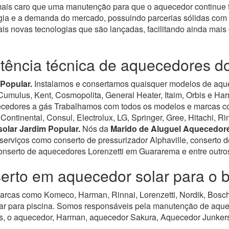
 mais caro que uma manutenção para que o aquecedor continue 
ia e a demanda do mercado, possuindo parcerias sólidas com 
is novas tecnologias que são lançadas, facilitando ainda mai
stência técnica de aquecedores d
Popular.
Instalamos e consertamos quaisquer modelos de aquec
Cumulus, Kent, Cosmopolita, General Heater, Itaim, Orbis e Ha
ecedores a gás Trabalhamos com todos os modelos e marcas com
Continental, Consul, Electrolux, LG, Springer, Gree, Hitachi, 
olar Jardim Popular.
Nós da
Marido de Aluguel Aquecedor
erviços como conserto de pressurizador Alphaville, conserto
nserto de aquecedores Lorenzetti em Guararema e entre outros 
erto em aquecedor solar para o 
rcas como Komeco, Harman, Rinnai, Lorenzetti, Nordik, Bosch,
ar para piscina.
Somos responsáveis pela manutenção de aquece
, o aquecedor, Harman, aquecedor Sakura, Aquecedor Junkers