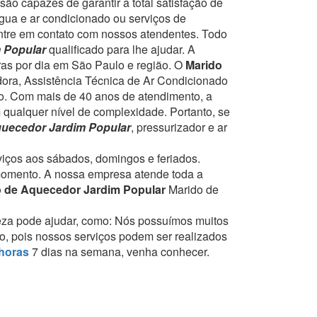
ão capazes de garantir a total satisfação de
gua e ar condicionado ou serviços de
entre em contato com nossos atendentes.
Todo
m Popular
qualificado para lhe ajudar.
A
ras por dia em São Paulo e região.
O
Marido
dora, Assistência Técnica de Ar Condicionado
o.
Com mais de 40 anos de atendimento, a
 qualquer nível de complexidade.
Portanto, se
uecedor Jardim Popular
, pressurizador e ar
rviços aos sábados, domingos e feriados.
momento.
A nossa empresa atende toda a
 de Aquecedor Jardim Popular
Marido de
eza pode ajudar, como:
Nós possuímos muitos
to, pois nossos serviços podem ser realizados
horas
7 dias na semana, venha conhecer.