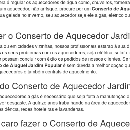
eia é regular os aquecedores de água como, chuveiros, torneira
 um aquecedor, não arrisque, procure por um
Conserto de Aqu
gua gelada no inverno, seu aquecedor seja ele a gás, elétrico 
r o Conserto de Aquecedor Jard
 ou em cidades vizinhas, nossos profissionais estarão à sua d
os seus problemas com os aquecedores, seja elétrico, solar ou
e possam concluir com êxito os pedidos de nossos clientes. S
o de Aluguel Jardim Popular
é sem dúvida a melhor opção qu
aquecedores e também centrais de aquecimento.
 do Conserto de Aquecedor Jardi
quecedores a gás é necessário que seja feita a manutenção d
ver desgaste.
A quinze anos trabalhando na área de aquecedore
sidência, redes hoteleiras e lavanderias.
 caro fazer o Conserto de Aquec