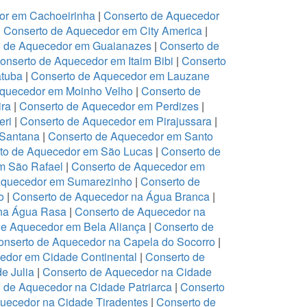
or em Cachoeirinha
|
Conserto de Aquecedor
|
Conserto de Aquecedor em City America
|
o de Aquecedor em Guaianazes
|
Conserto de
onserto de Aquecedor em Itaim Bibi
|
Conserto
atuba
|
Conserto de Aquecedor em Lauzane
Aquecedor em Moinho Velho
|
Conserto de
ira
|
Conserto de Aquecedor em Perdizes
|
eri
|
Conserto de Aquecedor em Pirajussara
|
 Santana
|
Conserto de Aquecedor em Santo
to de Aquecedor em São Lucas
|
Conserto de
m São Rafael
|
Conserto de Aquecedor em
Aquecedor em Sumarezinho
|
Conserto de
o
|
Conserto de Aquecedor na Água Branca
|
 na Água Rasa
|
Conserto de Aquecedor na
de Aquecedor em Bela Aliança
|
Conserto de
onserto de Aquecedor na Capela do Socorro
|
edor em Cidade Continental
|
Conserto de
e Julia
|
Conserto de Aquecedor na Cidade
 de Aquecedor na Cidade Patriarca
|
Conserto
uecedor na Cidade Tiradentes
|
Conserto de