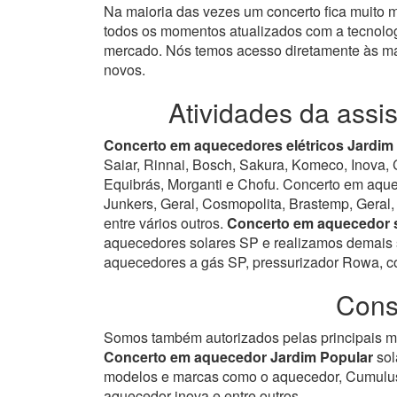
Na maioria das vezes um concerto fica muito
todos os momentos atualizados com a tecnolog
mercado.
Nós temos acesso diretamente às ma
novos.
Atividades da assi
Concerto em aquecedores elétricos Jardim 
Saiar, Rinnai, Bosch, Sakura, Komeco, Inova, 
Equibrás, Morganti e Chofu. Concerto em aqu
Junkers, Geral, Cosmopolita, Brastemp, Geral, 
entre vários outros.
Concerto em aquecedor s
aquecedores solares SP e realizamos demais s
aquecedores a gás SP, pressurizador Rowa, co
Cons
Somos também autorizados pelas principais ma
Concerto em aquecedor Jardim Popular
sol
modelos e marcas como o aquecedor, Cumulus
aquecedor inova e entre outros.