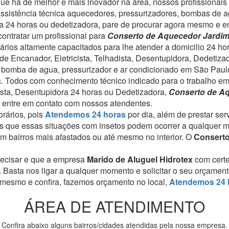
 há de melhor e mais inovador na área, nossos profissionais s
assistência técnica aquecedores, pressurizadores, bombas de a
dora 24 horas ou dedetizadora, pare de procurar agora mesmo e 
ontratar um profissional para
Conserto de Aquecedor Jardi
ários altamente capacitados para lhe atender a domicilio 24 ho
de Encanador, Eletricista, Telhadista, Desentupidora, Dedetiza
, bomba de agua, pressurizador e ar condicionado em São Paul
a. Todos com conhecimento técnico indicado para o trabalho em
dista, Desentupidora 24 horas ou Dedetizadora,
Conserto de Aq
 entre em contato com nossos atendentes.
rários, pois
Atendemos 24 horas
por dia, além de prestar se
 que essas situações com insetos podem ocorrer a qualquer 
 bairros mais afastados ou até mesmo no interior. O
Conserto
recisar e que a empresa
Marido de Aluguel Hidrotex
com cert
. Basta nos ligar a qualquer momento e solicitar o seu orçamen
 mesmo e confira, fazemos orçamento no local,
Atendemos 24 
ÁREA DE ATENDIMENTO
Confira abaixo alguns bairros/cidades atendidas pela nossa empresa.