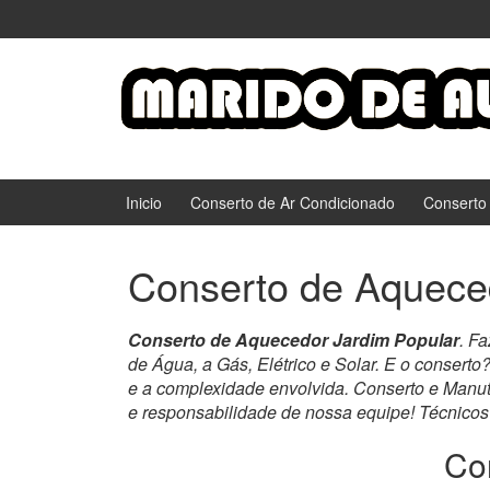
Ir
Pular
para
para
o
menu
Conteúdo
principal
Inicio
Conserto de Ar Condicionado
Conserto
Conserto de Aquece
Conserto de Aquecedor Jardim Popular
. F
de Água, a Gás, Elétrico e Solar. E o consert
e a complexidade envolvida. Conserto e Man
e responsabilidade de nossa equipe! Técnicos
Co