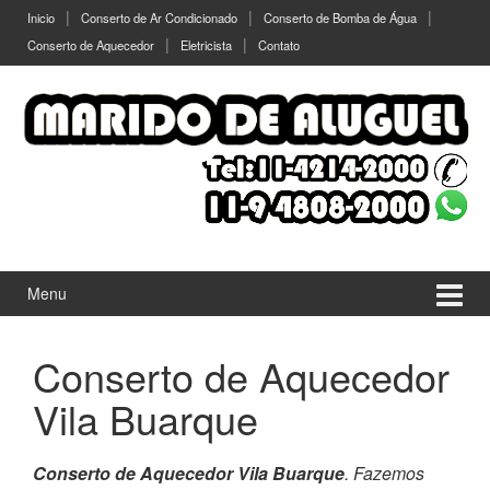
Ir
Pular
Inicio
Conserto de Ar Condicionado
Conserto de Bomba de Água
para
para
Conserto de Aquecedor
Eletricista
Contato
o
menu
Conteúdo
principal
Menu
Conserto de Aquecedor
Vila Buarque
Conserto de Aquecedor Vila Buarque
. Fazemos