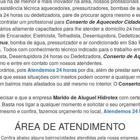
 há de melhor e mais inovador na área, nossos profissionais s
assistência técnica aquecedores, pressurizadores, bombas de a
dora 24 horas ou dedetizadora, pare de procurar agora mesmo e 
ontratar um profissional para
Conserto de Aquecedor Cidad
ários altamente capacitados para lhe atender a domicilio 24 ho
de Encanador, Eletricista, Telhadista, Desentupidora, Dedetiza
eus
, bomba de agua, pressurizador e ar condicionado em São 
a. Todos com conhecimento técnico indicado para o trabalho em
dista, Desentupidora 24 horas ou Dedetizadora,
Conserto de A
mo e entre em contato com nossos atendentes.
rários, pois
Atendemos 24 horas
por dia, além de prestar se
 que essas situações com insetos podem ocorrer a qualquer 
 bairros mais afastados ou até mesmo no interior. O
Consert
recisar e que a empresa
Marido de Aluguel Hidrotex
com cert
. Basta nos ligar a qualquer momento e solicitar o seu orçamen
 mesmo e confira, fazemos orçamento no local,
Atendemos 24 
ÁREA DE ATENDIMENTO
Confira abaixo alguns bairros/cidades atendidas pela nossa empresa.