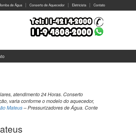
 Bomba de Água
Conserto de Aquecedor
Eletricista
Contato
ato
ares, atendimento 24 Horas. Conserto
ação, varia conforme o modelo do aquecedor,
São Mateus
– Pressurizadores de Água. Conte
ateus