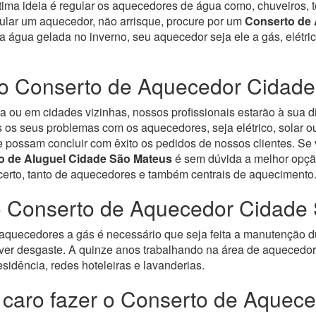
ótima ideia é regular os aquecedores de água como, chuveiros, t
gular um aquecedor, não arrisque, procure por um
Conserto de
 a água gelada no inverno, seu aquecedor seja ele a gás, elétr
o Conserto de Aquecedor Cidad
 ou em cidades vizinhas, nossos profissionais estarão à sua d
os seus problemas com os aquecedores, seja elétrico, solar ou
e possam concluir com êxito os pedidos de nossos clientes. S
o de Aluguel Cidade São Mateus
é sem dúvida a melhor opçã
certo, tanto de aquecedores e também centrais de aquecimento
o Conserto de Aquecedor Cidade
quecedores a gás é necessário que seja feita a manutenção d
ver desgaste.
A quinze anos trabalhando na área de aquecedore
sidência, redes hoteleiras e lavanderias.
 caro fazer o Conserto de Aquec