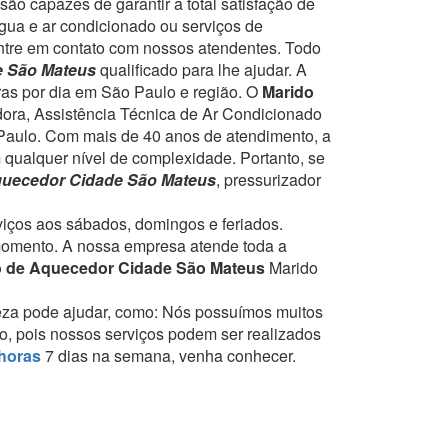
ão capazes de garantir a total satisfação de
gua e ar condicionado ou serviços de
entre em contato com nossos atendentes.
Todo
e São Mateus
qualificado para lhe ajudar.
A
ras por dia em São Paulo e região.
O
Marido
dora, Assistência Técnica de Ar Condicionado
Paulo.
Com mais de 40 anos de atendimento, a
 qualquer nível de complexidade.
Portanto, se
quecedor Cidade São Mateus
, pressurizador
rviços aos sábados, domingos e feriados.
momento.
A nossa empresa atende toda a
o de Aquecedor Cidade São Mateus
Marido
eza pode ajudar, como:
Nós possuímos muitos
to, pois nossos serviços podem ser realizados
horas
7 dias na semana, venha conhecer.