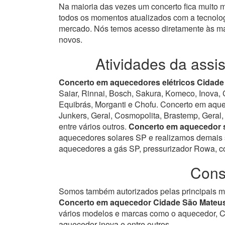
Na maioria das vezes um concerto fica muito
todos os momentos atualizados com a tecnolog
mercado.
Nós temos acesso diretamente às ma
novos.
Atividades da assi
Concerto em aquecedores elétricos Cidade
Saiar, Rinnai, Bosch, Sakura, Komeco, Inova, 
Equibrás, Morganti e Chofu. Concerto em aqu
Junkers, Geral, Cosmopolita, Brastemp, Geral, 
entre vários outros.
Concerto em aquecedor s
aquecedores solares SP e realizamos demais s
aquecedores a gás SP, pressurizador Rowa, co
Cons
Somos também autorizados pelas principais ma
Concerto em aquecedor Cidade São Mateu
vários modelos e marcas como o aquecedor, 
aquecedor inova e entre outros.