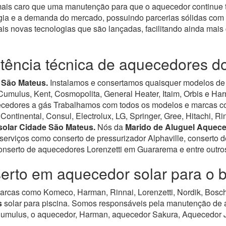
 mais caro que uma manutenção para que o aquecedor continue 
ia e a demanda do mercado, possuindo parcerias sólidas com 
is novas tecnologias que são lançadas, facilitando ainda mai
stência técnica de aquecedores d
 São Mateus.
Instalamos e consertamos quaisquer modelos de a
Cumulus, Kent, Cosmopolita, General Heater, Itaim, Orbis e Ha
ecedores a gás Trabalhamos com todos os modelos e marcas com
Continental, Consul, Electrolux, LG, Springer, Gree, Hitachi, 
olar Cidade São Mateus.
Nós da
Marido de Aluguel Aquec
erviços como conserto de pressurizador Alphaville, conserto
nserto de aquecedores Lorenzetti em Guararema e entre outros 
erto em aquecedor solar para o 
rcas como Komeco, Harman, Rinnai, Lorenzetti, Nordik, Bosch,
s
solar para piscina.
Somos responsáveis pela manutenção de a
Cumulus, o aquecedor, Harman, aquecedor Sakura, Aquecedor 