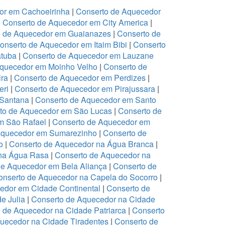
or em Cachoeirinha
|
Conserto de Aquecedor
|
Conserto de Aquecedor em City America
|
o de Aquecedor em Guaianazes
|
Conserto de
onserto de Aquecedor em Itaim Bibi
|
Conserto
atuba
|
Conserto de Aquecedor em Lauzane
Aquecedor em Moinho Velho
|
Conserto de
ira
|
Conserto de Aquecedor em Perdizes
|
eri
|
Conserto de Aquecedor em Pirajussara
|
 Santana
|
Conserto de Aquecedor em Santo
to de Aquecedor em São Lucas
|
Conserto de
m São Rafael
|
Conserto de Aquecedor em
Aquecedor em Sumarezinho
|
Conserto de
o
|
Conserto de Aquecedor na Água Branca
|
 na Água Rasa
|
Conserto de Aquecedor na
de Aquecedor em Bela Aliança
|
Conserto de
onserto de Aquecedor na Capela do Socorro
|
edor em Cidade Continental
|
Conserto de
e Julia
|
Conserto de Aquecedor na Cidade
 de Aquecedor na Cidade Patriarca
|
Conserto
uecedor na Cidade Tiradentes
|
Conserto de