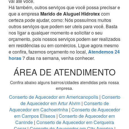
vai até você.
Há também, outros serviços que você possa precisar e
que a empresa
Marido de Aluguel Hidrotex
com
certeza pode ajudar, como:
Nós possuímos muitos
outros serviços que podem ser uteis para você. Basta
nos ligar a qualquer momento e solicitar o seu
orçamento, pois nossos serviços podem ser realizados
em residências ou em comércios.
Ligue agora mesmo
e confira, fazemos orçamento no local,
Atendemos 24
horas
7 dias na semana, venha conhecer.
ÁREA DE ATENDIMENTO
Confira abaixo alguns bairros/cidades atendidas pela nossa
empresa.
Conserto de Aquecedor em Americanopolis
|
Conserto
de Aquecedor em Artur Alvim
|
Conserto de
Aquecedor em Cachoeirinha
|
Conserto de Aquecedor
em Campos Eliseos
|
Conserto de Aquecedor em
Caninde
|
Conserto de Aquecedor em Cerqueira
Cesar
|
Conserto de Aquecedor em City America
|