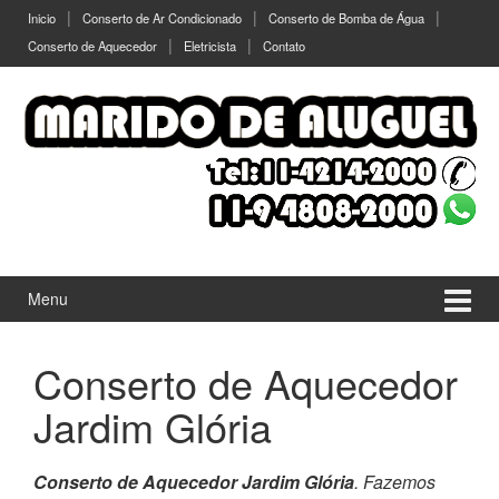
Ir
Pular
Inicio
Conserto de Ar Condicionado
Conserto de Bomba de Água
para
para
Conserto de Aquecedor
Eletricista
Contato
o
menu
Conteúdo
principal
Menu
Conserto de Aquecedor
Jardim Glória
Conserto de Aquecedor Jardim Glória
. Fazemos