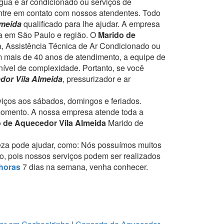
gua e ar condicionado ou serviços de
entre em contato com nossos atendentes.
Todo
lmeida
qualificado para lhe ajudar.
A empresa
ia em São Paulo e região.
O
Marido de
a, Assistência Técnica de Ar Condicionado ou
 mais de 40 anos de atendimento, a equipe de
nível de complexidade.
Portanto, se você
dor Vila Almeida
, pressurizador e ar
rviços aos sábados, domingos e feriados.
momento.
A nossa empresa atende toda a
 de Aquecedor Vila Almeida
Marido de
eza pode ajudar, como:
Nós possuímos muitos
to, pois nossos serviços podem ser realizados
horas
7 dias na semana, venha conhecer.