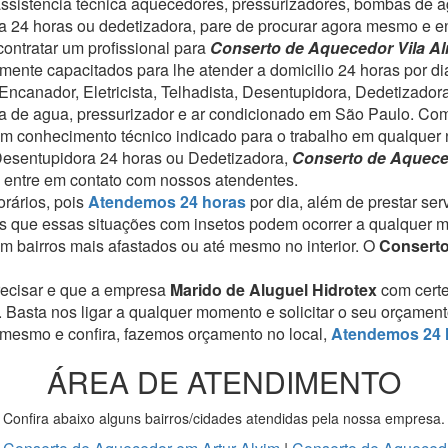
assistência técnica aquecedores, pressurizadores, bombas de a
dora 24 horas ou dedetizadora, pare de procurar agora mesmo e 
ontratar um profissional para
Conserto de Aquecedor Vila A
amente capacitados para lhe atender a domicilio 24 horas por d
ncanador, Eletricista, Telhadista, Desentupidora, Dedetizador
a de agua, pressurizador e ar condicionado em São Paulo.
Com
om conhecimento técnico indicado para o trabalho em qualquer 
, Desentupidora 24 horas ou Dedetizadora,
Conserto de Aquece
 entre em contato com nossos atendentes.
rários, pois
Atendemos 24 horas
por dia, além de prestar se
 que essas situações com insetos podem ocorrer a qualquer 
 bairros mais afastados ou até mesmo no interior. O
Conserto
recisar e que a empresa
Marido de Aluguel Hidrotex
com cert
. Basta nos ligar a qualquer momento e solicitar o seu orçamen
 mesmo e confira, fazemos orçamento no local,
Atendemos 24 
ÁREA DE ATENDIMENTO
Confira abaixo alguns bairros/cidades atendidas pela nossa empresa.