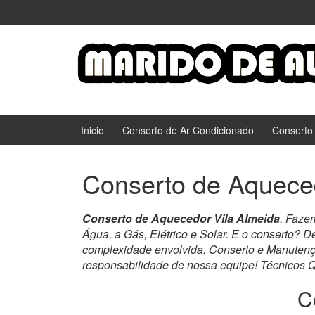
Ir
Pular
para
para
o
menu
Conteúdo
principal
Inicio
Conserto de Ar Condicionado
Conserto
Conserto de Aqueced
Conserto de Aquecedor Vila Almeida
. Faze
Água, a Gás, Elétrico e Solar. E o conserto? 
complexidade envolvida. Conserto e Manuten
responsabilidade de nossa equipe! Técnicos Q
C