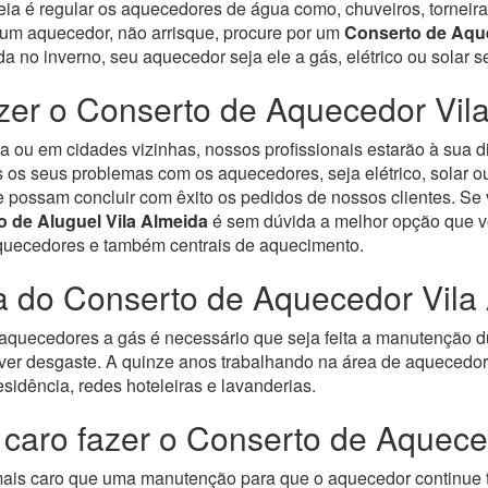
eia é regular os aquecedores de água como, chuveiros, torneira
 um aquecedor, não arrisque, procure por um
Conserto de Aqu
da no inverno, seu aquecedor seja ele a gás, elétrico ou solar
er o Conserto de Aquecedor Vil
 ou em cidades vizinhas, nossos profissionais estarão à sua d
os seus problemas com os aquecedores, seja elétrico, solar ou
e possam concluir com êxito os pedidos de nossos clientes. S
o de Aluguel Vila Almeida
é sem dúvida a melhor opção que v
aquecedores e também centrais de aquecimento.
a do Conserto de Aquecedor Vila
quecedores a gás é necessário que seja feita a manutenção d
ver desgaste.
A quinze anos trabalhando na área de aquecedore
sidência, redes hoteleiras e lavanderias.
 caro fazer o Conserto de Aquec
 mais caro que uma manutenção para que o aquecedor continue 