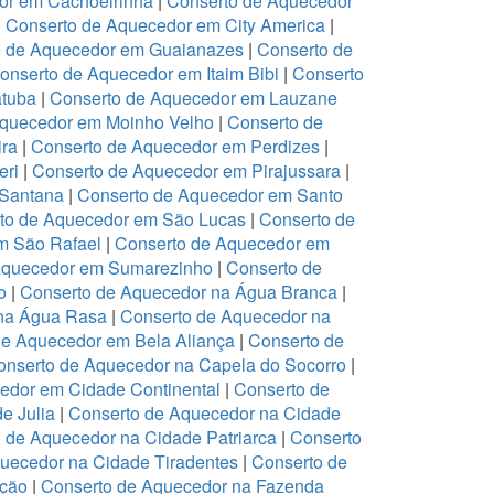
or em Cachoeirinha
|
Conserto de Aquecedor
|
Conserto de Aquecedor em City America
|
o de Aquecedor em Guaianazes
|
Conserto de
onserto de Aquecedor em Itaim Bibi
|
Conserto
atuba
|
Conserto de Aquecedor em Lauzane
Aquecedor em Moinho Velho
|
Conserto de
ira
|
Conserto de Aquecedor em Perdizes
|
eri
|
Conserto de Aquecedor em Pirajussara
|
 Santana
|
Conserto de Aquecedor em Santo
to de Aquecedor em São Lucas
|
Conserto de
m São Rafael
|
Conserto de Aquecedor em
Aquecedor em Sumarezinho
|
Conserto de
o
|
Conserto de Aquecedor na Água Branca
|
 na Água Rasa
|
Conserto de Aquecedor na
de Aquecedor em Bela Aliança
|
Conserto de
onserto de Aquecedor na Capela do Socorro
|
edor em Cidade Continental
|
Conserto de
e Julia
|
Conserto de Aquecedor na Cidade
 de Aquecedor na Cidade Patriarca
|
Conserto
uecedor na Cidade Tiradentes
|
Conserto de
ação
|
Conserto de Aquecedor na Fazenda