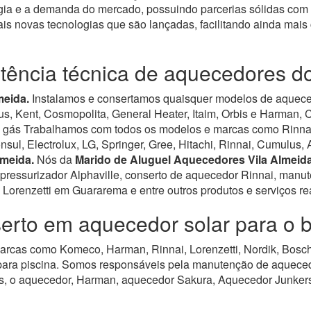
ia e a demanda do mercado, possuindo parcerias sólidas com 
is novas tecnologias que são lançadas, facilitando ainda mai
stência técnica de aquecedores d
meida.
Instalamos e consertamos quaisquer modelos de aquecedo
, Kent, Cosmopolita, General Heater, Itaim, Orbis e Harman, C
gás Trabalhamos com todos os modelos e marcas como Rinnais,
sul, Electrolux, LG, Springer, Gree, Hitachi, Rinnai, Cumulus, 
lmeida.
Nós da
Marido de Aluguel Aquecedores Vila Almeid
pressurizador Alphaville, conserto de aquecedor Rinnai, manu
Lorenzetti em Guararema e entre outros produtos e serviços re
erto em aquecedor solar para o 
rcas como Komeco, Harman, Rinnai, Lorenzetti, Nordik, Bosch,
para piscina.
Somos responsáveis pela manutenção de aquecedor
, o aquecedor, Harman, aquecedor Sakura, Aquecedor Junkers