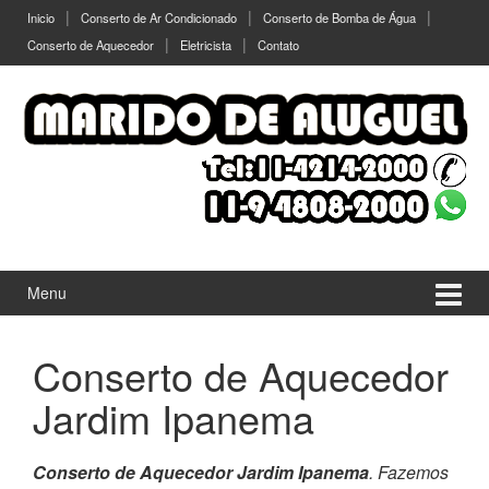
Ir
Pular
Inicio
Conserto de Ar Condicionado
Conserto de Bomba de Água
para
para
Conserto de Aquecedor
Eletricista
Contato
o
menu
Conteúdo
principal
Menu
Conserto de Aquecedor
Jardim Ipanema
Conserto de Aquecedor Jardim Ipanema
. Fazemos