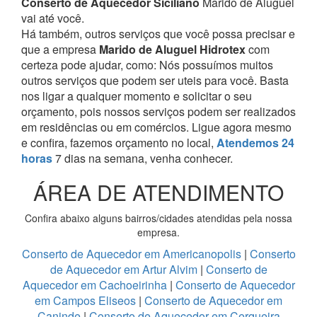
Conserto de Aquecedor Siciliano
Marido de Aluguel
vai até você.
Há também, outros serviços que você possa precisar e
que a empresa
Marido de Aluguel Hidrotex
com
certeza pode ajudar, como:
Nós possuímos muitos
outros serviços que podem ser uteis para você. Basta
nos ligar a qualquer momento e solicitar o seu
orçamento, pois nossos serviços podem ser realizados
em residências ou em comércios.
Ligue agora mesmo
e confira, fazemos orçamento no local,
Atendemos 24
horas
7 dias na semana, venha conhecer.
ÁREA DE ATENDIMENTO
Confira abaixo alguns bairros/cidades atendidas pela nossa
empresa.
Conserto de Aquecedor em Americanopolis
|
Conserto
de Aquecedor em Artur Alvim
|
Conserto de
Aquecedor em Cachoeirinha
|
Conserto de Aquecedor
em Campos Eliseos
|
Conserto de Aquecedor em
Caninde
|
Conserto de Aquecedor em Cerqueira