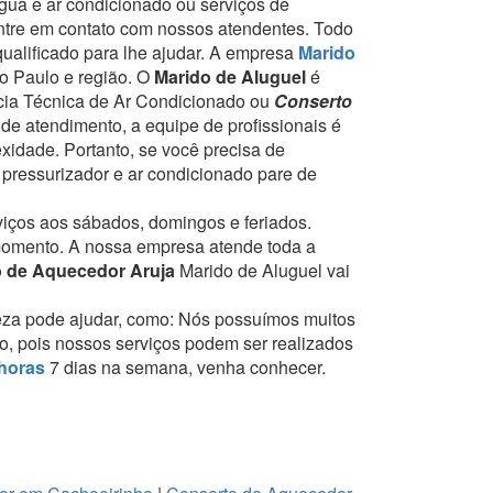
gua e ar condicionado ou serviços de
entre em contato com nossos atendentes.
Todo
qualificado para lhe ajudar.
A empresa
Marido
o Paulo e região.
O
Marido de Aluguel
é
ncia Técnica de Ar Condicionado ou
Conserto
e atendimento, a equipe de profissionais é
exidade.
Portanto, se você precisa de
, pressurizador e ar condicionado pare de
rviços aos sábados, domingos e feriados.
momento.
A nossa empresa atende toda a
 de Aquecedor Aruja
Marido de Aluguel vai
eza pode ajudar, como:
Nós possuímos muitos
to, pois nossos serviços podem ser realizados
horas
7 dias na semana, venha conhecer.