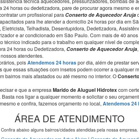
assistência técnica aquecedores, pressurizadores, bombas de a
dora 24 horas ou dedetizadora, pare de procurar agora mesmo e 
ontratar um profissional para
Conserto de Aquecedor Aruja
apacitados para lhe atender a domicilio 24 horas por dia em Sã
Eletricista, Telhadista, Desentupidora, Dedetizadora, Assistê
rizador e ar condicionado em São Paulo.
Com mais de 40 anos d
técnico indicado para o trabalho em qualquer nível de compl
dora 24 horas ou Dedetizadora,
Conserto de Aquecedor Aruja
 nossos atendentes.
rários, pois
Atendemos 24 horas
por dia, além de prestar se
 que essas situações com insetos podem ocorrer a qualquer 
 bairros mais afastados ou até mesmo no interior. O
Conserto
recisar e que a empresa
Marido de Aluguel Hidrotex
com cert
. Basta nos ligar a qualquer momento e solicitar o seu orçamen
 mesmo e confira, fazemos orçamento no local,
Atendemos 24 
ÁREA DE ATENDIMENTO
Confira abaixo alguns bairros/cidades atendidas pela nossa empresa.