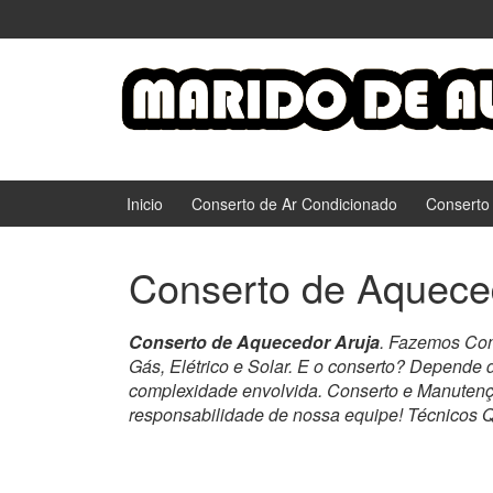
Ir
Pular
para
para
o
menu
Conteúdo
principal
Inicio
Conserto de Ar Condicionado
Conserto
Conserto de Aquece
Conserto de Aquecedor Aruja
. Fazemos Con
Gás, Elétrico e Solar. E o conserto? Depende 
complexidade envolvida. Conserto e Manuten
responsabilidade de nossa equipe! Técnicos Q