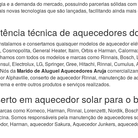
ia e a demanda do mercado, possuindo parcerias sólidas com 
is novas tecnologias que são lançadas, facilitando ainda mai
stência técnica de aquecedores d
nstalamos e consertamos quaisquer modelos de aquecedor elétri
Cosmopolita, General Heater, Itaim, Orbis e Harman, Calormax,
hamos com todos os modelos e marcas como Rinnais, Bosch, Lor
sul, Electrolux, LG, Springer, Gree, Hitachi, Rinnai, Cumulus, 
Nós da
Marido de Aluguel Aquecedores Aruja
comercializam
or Alphaville, conserto de aquecedor Rinnai, manutenção de 
ma e entre outros produtos e serviços realizados.
erto em aquecedor solar para o 
rcas como Komeco, Harman, Rinnai, Lorenzetti, Nordik, Bosch,
cina.
Somos responsáveis pela manutenção de aquecedores sol
dor, Harman, aquecedor Sakura, Aquecedor Junkers, aquecedo