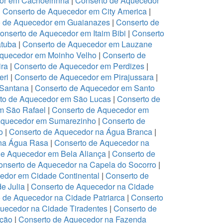
or em Cachoeirinha
|
Conserto de Aquecedor
|
Conserto de Aquecedor em City America
|
o de Aquecedor em Guaianazes
|
Conserto de
onserto de Aquecedor em Itaim Bibi
|
Conserto
atuba
|
Conserto de Aquecedor em Lauzane
Aquecedor em Moinho Velho
|
Conserto de
ira
|
Conserto de Aquecedor em Perdizes
|
eri
|
Conserto de Aquecedor em Pirajussara
|
 Santana
|
Conserto de Aquecedor em Santo
to de Aquecedor em São Lucas
|
Conserto de
m São Rafael
|
Conserto de Aquecedor em
Aquecedor em Sumarezinho
|
Conserto de
o
|
Conserto de Aquecedor na Água Branca
|
 na Água Rasa
|
Conserto de Aquecedor na
de Aquecedor em Bela Aliança
|
Conserto de
onserto de Aquecedor na Capela do Socorro
|
edor em Cidade Continental
|
Conserto de
e Julia
|
Conserto de Aquecedor na Cidade
 de Aquecedor na Cidade Patriarca
|
Conserto
uecedor na Cidade Tiradentes
|
Conserto de
ação
|
Conserto de Aquecedor na Fazenda