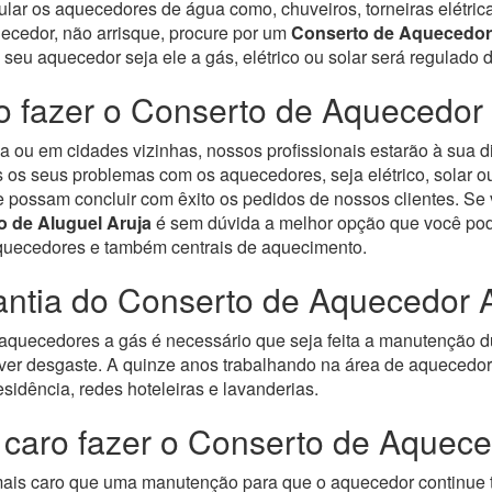
gular os aquecedores de água como, chuveiros, torneiras elétric
uecedor, não arrisque, procure por um
Conserto de Aquecedor
, seu aquecedor seja ele a gás, elétrico ou solar será regulad
 fazer o Conserto de Aquecedor 
 ou em cidades vizinhas, nossos profissionais estarão à sua d
os seus problemas com os aquecedores, seja elétrico, solar ou
e possam concluir com êxito os pedidos de nossos clientes. S
o de Aluguel Aruja
é sem dúvida a melhor opção que você pod
aquecedores e também centrais de aquecimento.
ntia do Conserto de Aquecedor 
quecedores a gás é necessário que seja feita a manutenção d
ver desgaste.
A quinze anos trabalhando na área de aquecedore
sidência, redes hoteleiras e lavanderias.
 caro fazer o Conserto de Aquec
 mais caro que uma manutenção para que o aquecedor continue 