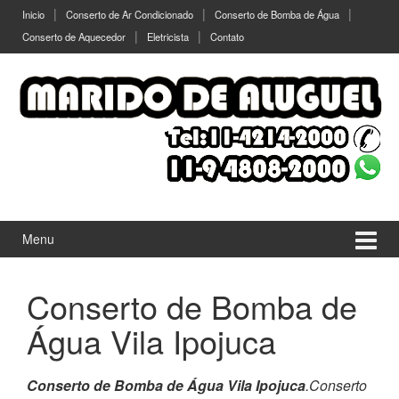
Ir
Pular
Inicio
Conserto de Ar Condicionado
Conserto de Bomba de Água
para
para
Conserto de Aquecedor
Eletricista
Contato
o
menu
Conteúdo
principal
Menu
Conserto de Bomba de
Água Vila Ipojuca
Conserto de Bomba de Água Vila Ipojuca
.Conserto