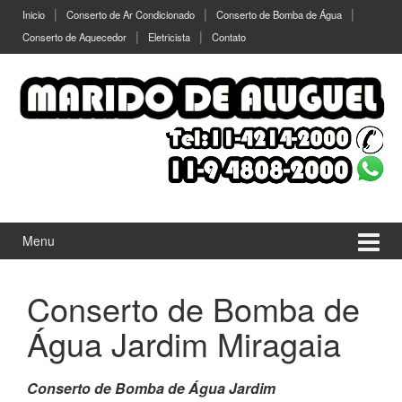
Ir
Pular
Inicio
Conserto de Ar Condicionado
Conserto de Bomba de Água
para
para
Conserto de Aquecedor
Eletricista
Contato
o
menu
Conteúdo
principal
Menu
Conserto de Bomba de
Água Jardim Miragaia
Conserto de Bomba de Água Jardim