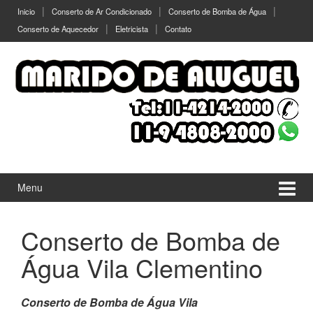
Ir
Pular
Inicio
Conserto de Ar Condicionado
Conserto de Bomba de Água
para
para
Conserto de Aquecedor
Eletricista
Contato
o
menu
Conteúdo
principal
Menu
Conserto de Bomba de
Água Vila Clementino
Conserto de Bomba de Água Vila