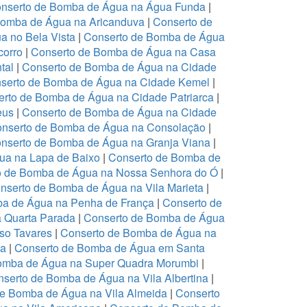
nserto de Bomba de Água na Água Funda
|
Bomba de Água na Aricanduva
|
Conserto de
a no Bela Vista
|
Conserto de Bomba de Água
corro
|
Conserto de Bomba de Água na Casa
tal
|
Conserto de Bomba de Água na Cidade
serto de Bomba de Água na Cidade Kemel
|
rto de Bomba de Água na Cidade Patriarca
|
eus
|
Conserto de Bomba de Água na Cidade
nserto de Bomba de Água na Consolação
|
nserto de Bomba de Água na Granja Viana
|
ua na Lapa de Baixo
|
Conserto de Bomba de
o de Bomba de Água na Nossa Senhora do Ó
|
nserto de Bomba de Água na Vila Marieta
|
ba de Água na Penha de França
|
Conserto de
 Quarta Parada
|
Conserto de Bomba de Água
so Tavares
|
Conserto de Bomba de Água na
ia
|
Conserto de Bomba de Água em Santa
omba de Água na Super Quadra Morumbi
|
serto de Bomba de Água na Vila Albertina
|
de Bomba de Água na Vila Almeida
|
Conserto