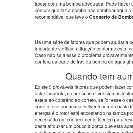
trocar por uma bomba adequada. Pode haver u
comum que faz a bomba não bombear água é de 
recomendável que leve o
Conserto de Bomba
Há uma série de fatores que podem ajudar a bom
importante verificar a ligação conforme está 
Caso não seja esse o problema provavelmente 
por fora da parte de trás da bomba de água gira
Quando tem aume
Existe 5 prováveis fatores que podem fazer 
estar incorreta, se por acaso tiver siga as i
esteja ao contrário ao correto, se for esse o
correto e se por acaso estiver incorreto basta i
energia é o rotor está encostando na tampa p
necessário um conhecimento técnico para resol
basta afrouxar um pouco a porca que está apert
elétrica esteja insuficiente para a alimentaçã