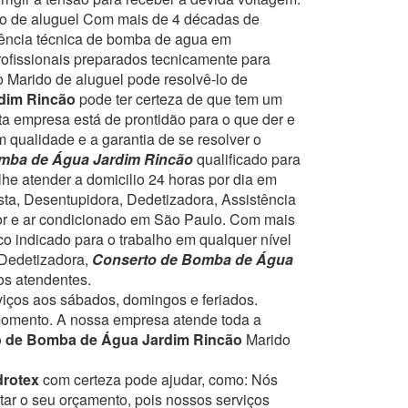
o de aluguel
Com mais de 4 décadas de
stência técnica de bomba de agua em
rofissionais preparados tecnicamente para
o Marido de aluguel pode resolvê-lo de
rdim Rincão
pode ter certeza de que tem um
ta empresa está de prontidão para o que der e
 qualidade e a garantia de se resolver o
mba de Água Jardim Rincão
qualificado para
lhe atender a domicilio 24 horas por dia em
sta, Desentupidora, Dedetizadora, Assistência
or e ar condicionado em São Paulo.
Com mais
o indicado para o trabalho em qualquer nível
u Dedetizadora,
Conserto de Bomba de Água
os atendentes.
rviços aos sábados, domingos e feriados.
momento.
A nossa empresa atende toda a
o de Bomba de Água Jardim Rincão
Marido
drotex
com certeza pode ajudar, como:
Nós
tar o seu orçamento, pois nossos serviços