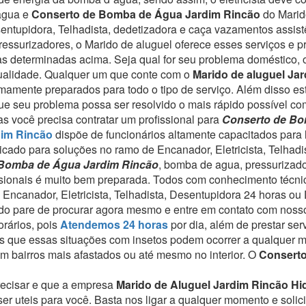
 água e
Conserto de Bomba de Água Jardim Rincão
do Marid
sentupidora, Telhadista, dedetizadora e caça vazamentos assi
essurizadores, o Marido de aluguel oferece esses serviços e p
eas determinadas acima.
Seja qual for seu problema doméstico, 
ualidade.
Qualquer um que conte com o
Marido de aluguel Ja
emamente preparados para todo o tipo de serviço.
Além disso es
que seu problema possa ser resolvido o mais rápido possível com
s você precisa contratar um profissional para
Conserto de Bo
dim Rincão
dispõe de funcionários altamente capacitados para 
icado para soluções no ramo de Encanador, Eletricista, Telhadi
 Bomba de Água Jardim Rincão
, bomba de agua, pressurizad
ssionais é muito bem preparada. Todos com conhecimento técnic
e Encanador, Eletricista, Telhadista, Desentupidora 24 horas o
nado pare de procurar agora mesmo e entre em contato com noss
rários, pois
Atendemos 24 horas
por dia, além de prestar se
 que essas situações com insetos podem ocorrer a qualquer 
 bairros mais afastados ou até mesmo no interior. O
Consert
recisar e que a empresa
Marido de Aluguel Jardim Rincão Hi
r uteis para você. Basta nos ligar a qualquer momento e solici