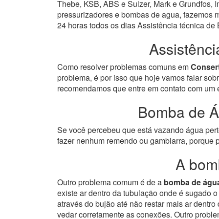
Thebe, KSB, ABS e Sulzer, Mark e Grundfos, Im
pressurizadores e bombas de agua, fazemos ma
24 horas todos os dias Assistência técnica d
Assistênc
Como resolver problemas comuns em
Conser
problema, é por isso que hoje vamos falar so
recomendamos que entre em contato com um esp
Bomba de Á
Se você percebeu que está vazando água perto 
fazer nenhum remendo ou gambiarra, porque p
A bom
Outro problema comum é de a
bomba de águ
existe ar dentro da tubulação onde é sugado 
através do bujão até não restar mais ar dentr
vedar corretamente as conexões.
Outro proble