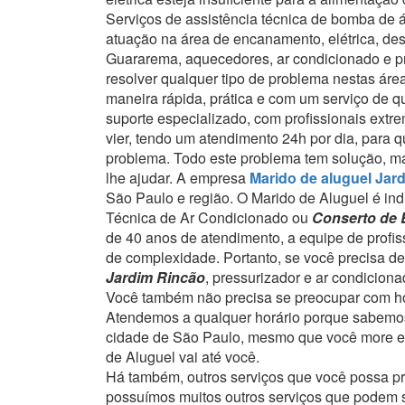
Serviços de assistência técnica de bomba de
atuação na área de encanamento, elétrica, de
Guararema, aquecedores, ar condicionado e pr
resolver qualquer tipo de problema nestas ár
maneira rápida, prática e com um serviço de q
suporte especializado, com profissionais extr
vier, tendo um atendimento 24h por dia, para 
problema.
Todo este problema tem solução, ma
lhe ajudar.
A empresa
Marido de aluguel Jar
São Paulo e região.
O Marido de Aluguel é ind
Técnica de Ar Condicionado ou
Conserto de
de 40 anos de atendimento, a equipe de profi
de complexidade.
Portanto, se você precisa d
Jardim Rincão
, pressurizador e ar condicio
Você também não precisa se preocupar com ho
Atendemos a qualquer horário porque sabemos
cidade de São Paulo, mesmo que você more em
de Aluguel vai até você.
Há também, outros serviços que você possa p
possuímos muitos outros serviços que podem se