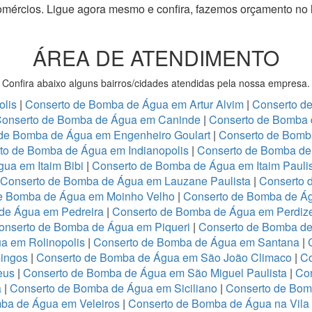
omércios.
Ligue agora mesmo e confira, fazemos orçamento no 
ÁREA DE ATENDIMENTO
Confira abaixo alguns bairros/cidades atendidas pela nossa empresa.
olis
|
Conserto de Bomba de Água em Artur Alvim
|
Conserto d
onserto de Bomba de Água em Caninde
|
Conserto de Bomba 
de Bomba de Água em Engenheiro Goulart
|
Conserto de Bomb
to de Bomba de Água em Indianopolis
|
Conserto de Bomba de 
ua em Itaim Bibi
|
Conserto de Bomba de Água em Itaim Pauli
Conserto de Bomba de Água em Lauzane Paulista
|
Conserto 
e Bomba de Água em Moinho Velho
|
Conserto de Bomba de Ág
de Água em Pedreira
|
Conserto de Bomba de Água em Perdiz
onserto de Bomba de Água em Piqueri
|
Conserto de Bomba de
a em Rolinopolis
|
Conserto de Bomba de Água em Santana
|
ingos
|
Conserto de Bomba de Água em São João Climaco
|
Co
eus
|
Conserto de Bomba de Água em São Miguel Paulista
|
Co
a
|
Conserto de Bomba de Água em Siciliano
|
Conserto de Bo
ba de Água em Veleiros
|
Conserto de Bomba de Água na Vila 