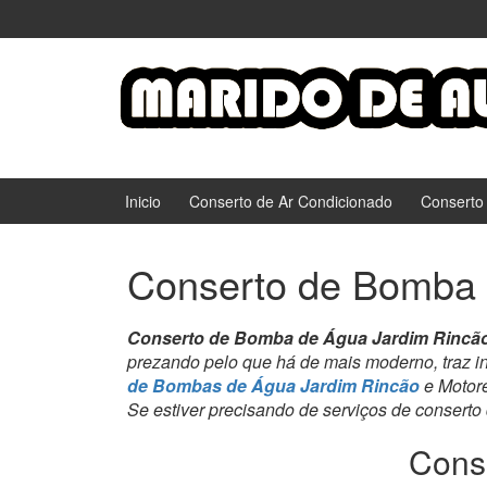
Ir
Pular
para
para
o
menu
Conteúdo
principal
Inicio
Conserto de Ar Condicionado
Conserto
Conserto de Bomba 
Conserto de Bomba de Água Jardim Rincã
prezando pelo que há de mais moderno, traz i
de Bombas de Água Jardim Rincão
e Motore
Se estiver precisando de serviços de conserto
Cons