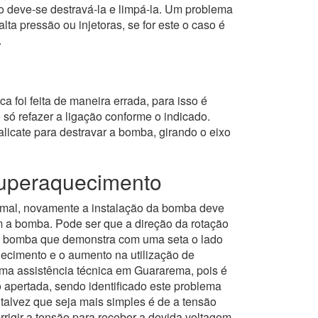
 deve-se destravá-la e limpá-la. Um problema
 pressão ou injetoras, se for este o caso é
.
a foi feita de maneira errada, para isso é
 só refazer a ligação conforme o indicado.
licate para destravar a bomba, girando o eixo
superaquecimento
rmal, novamente a instalação da bomba deve
om a bomba. Pode ser que a direção da rotação
 da bomba que demonstra com uma seta o lado
ecimento e o aumento na utilização de
uma assistência técnica em Guararema, pois é
 apertada, sendo identificado este problema
 talvez que seja mais simples é de a tensão
rrigir a tensão para receber a devida voltagem.