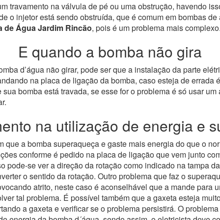
m travamento na válvula de pé ou uma obstrução, havendo isso
o injetor está sendo obstruída, que é comum em bombas de alta
 de Água Jardim Rincão
, pois é um problema mais complexo
E quando a bomba não gira
ba d’água não girar, pode ser que a instalação da parte elétric
mandando na placa de ligação da bomba, caso esteja de errada é
sua bomba está travada, se esse for o problema é só usar um a
r.
nto na utilização de energia e 
com que a bomba superaqueça e gaste mais energia do que o no
nstruções conforme é pedido na placa de ligação que vem junto c
 caso pode-se ver a direção da rotação como indicado na tampa
nverter o sentido da rotação.
Outro problema que faz o superaqu
rovocando atrito, neste caso é aconselhável que a mande para 
ver tal problema.
É possível também que a gaxeta esteja muito
ando a gaxeta e verificar se o problema persistirá. O problema
o de energia da bomba d´água, sendo assim, o eletricista deve co