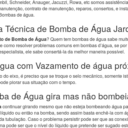
bil, Schneider, Anauger, Jacuzzi, Rowa, etc somos assistência
nutenção, contrato de manutenção, reparos, consertos, e inst
e Bombas de água.
ia Técnica de Bomba de Água Jar
to de Bomba de Água
? Quem tem bombas de água sabe muito
bre como resolver problemas comuns em bombas d’água, se por 
ecialista, ele sabe consertá-la da melhor maneira possível.
gua com Vazamento de água próx
do eixo, é preciso que se troque o selo mecânico, somente ist
ode piorar sua situação com o tempo.
ba de Água gira mas não bombei
a
continuar girando mesmo que não esteja bombeando água para
o líquido ou então na bomba, sendo assim basta enchê-la com á
o da tubulação. Caso o problema persistir pode ser que as con
ma pode ser que o nível do líquido que pretende ser sugado est