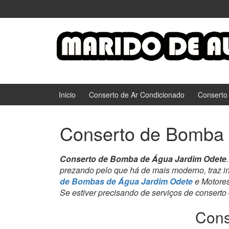
Ir
Pular
para
para
o
menu
Conteúdo
principal
Inicio
Conserto de Ar Condicionado
Conserto
Conserto de Bomba 
Conserto de Bomba de Água Jardim Odete
prezando pelo que há de mais moderno, traz i
de Bombas de Água Jardim Odete
e Motores
Se estiver precisando de serviços de conserto
Cons