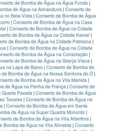
nserto de Bomba de Água na Água Funda
|
Bomba de Água na Aricanduva
|
Conserto de
a no Bela Vista
|
Conserto de Bomba de Água
corro
|
Conserto de Bomba de Água na Casa
tal
|
Conserto de Bomba de Água na Cidade
serto de Bomba de Água na Cidade Kemel
|
rto de Bomba de Água na Cidade Patriarca
|
eus
|
Conserto de Bomba de Água na Cidade
nserto de Bomba de Água na Consolação
|
nserto de Bomba de Água na Granja Viana
|
ua na Lapa de Baixo
|
Conserto de Bomba de
o de Bomba de Água na Nossa Senhora do Ó
|
nserto de Bomba de Água na Vila Marieta
|
ba de Água na Penha de França
|
Conserto de
 Quarta Parada
|
Conserto de Bomba de Água
so Tavares
|
Conserto de Bomba de Água na
ia
|
Conserto de Bomba de Água em Santa
omba de Água na Super Quadra Morumbi
|
serto de Bomba de Água na Vila Albertina
|
de Bomba de Água na Vila Almeida
|
Conserto