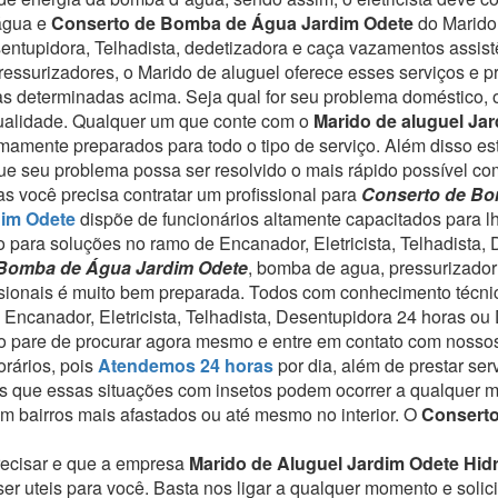
 água e
Conserto de Bomba de Água Jardim Odete
do Marido
sentupidora, Telhadista, dedetizadora e caça vazamentos assi
essurizadores, o Marido de aluguel oferece esses serviços e p
eas determinadas acima.
Seja qual for seu problema doméstico, 
ualidade.
Qualquer um que conte com o
Marido de aluguel Ja
emamente preparados para todo o tipo de serviço.
Além disso es
que seu problema possa ser resolvido o mais rápido possível com
s você precisa contratar um profissional para
Conserto de Bo
dim Odete
dispõe de funcionários altamente capacitados para l
 para soluções no ramo de Encanador, Eletricista, Telhadista,
Bomba de Água Jardim Odete
, bomba de agua, pressurizador
ssionais é muito bem preparada. Todos com conhecimento técnic
e Encanador, Eletricista, Telhadista, Desentupidora 24 horas o
do pare de procurar agora mesmo e entre em contato com nosso
rários, pois
Atendemos 24 horas
por dia, além de prestar se
 que essas situações com insetos podem ocorrer a qualquer 
 bairros mais afastados ou até mesmo no interior. O
Consert
recisar e que a empresa
Marido de Aluguel Jardim Odete Hid
r uteis para você. Basta nos ligar a qualquer momento e solici