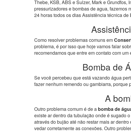
Thebe, KSB, ABS e Sulzer, Mark e Grundfos, Im
pressurizadores e bombas de agua, fazemos ma
24 horas todos os dias Assistência técnica d
Assistênc
Como resolver problemas comuns em
Conser
problema, é por isso que hoje vamos falar so
recomendamos que entre em contato com um esp
Bomba de Á
Se você percebeu que está vazando água perto 
fazer nenhum remendo ou gambiarra, porque p
A bom
Outro problema comum é de a
bomba de águ
existe ar dentro da tubulação onde é sugado 
através do bujão até não restar mais ar dentr
vedar corretamente as conexões.
Outro proble