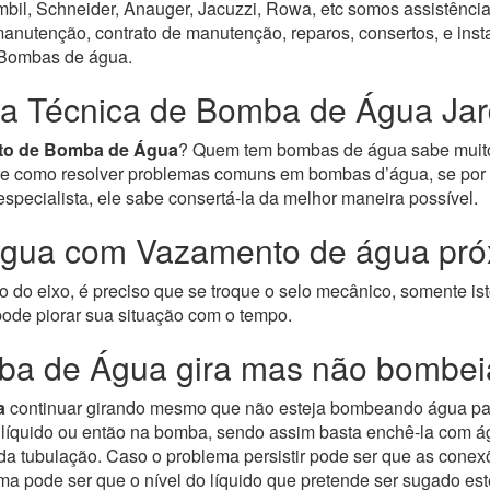
bil, Schneider, Anauger, Jacuzzi, Rowa, etc somos assistência
nutenção, contrato de manutenção, reparos, consertos, e inst
e Bombas de água.
ia Técnica de Bomba de Água Ja
to de Bomba de Água
? Quem tem bombas de água sabe muito
bre como resolver problemas comuns em bombas d’água, se por 
ecialista, ele sabe consertá-la da melhor maneira possível.
gua com Vazamento de água próx
do eixo, é preciso que se troque o selo mecânico, somente ist
ode piorar sua situação com o tempo.
ba de Água gira mas não bombei
a
continuar girando mesmo que não esteja bombeando água para
o líquido ou então na bomba, sendo assim basta enchê-la com á
o da tubulação. Caso o problema persistir pode ser que as con
ma pode ser que o nível do líquido que pretende ser sugado est