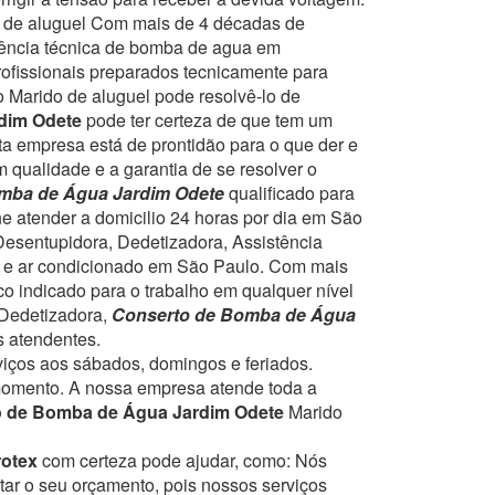
 de aluguel
Com mais de 4 décadas de
stência técnica de bomba de agua em
rofissionais preparados tecnicamente para
o Marido de aluguel pode resolvê-lo de
rdim Odete
pode ter certeza de que tem um
ta empresa está de prontidão para o que der e
 qualidade e a garantia de se resolver o
mba de Água Jardim Odete
qualificado para
he atender a domicilio 24 horas por dia em São
 Desentupidora, Dedetizadora, Assistência
 e ar condicionado em São Paulo.
Com mais
o indicado para o trabalho em qualquer nível
u Dedetizadora,
Conserto de Bomba de Água
s atendentes.
rviços aos sábados, domingos e feriados.
momento.
A nossa empresa atende toda a
o de Bomba de Água Jardim Odete
Marido
rotex
com certeza pode ajudar, como:
Nós
tar o seu orçamento, pois nossos serviços