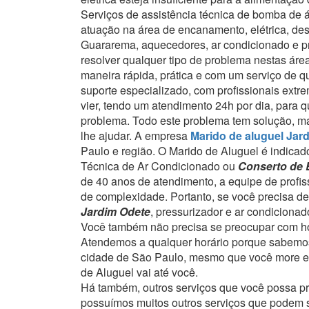
Serviços de assistência técnica de bomba de
atuação na área de encanamento, elétrica, de
Guararema, aquecedores, ar condicionado e pr
resolver qualquer tipo de problema nestas ár
maneira rápida, prática e com um serviço de q
suporte especializado, com profissionais extr
vier, tendo um atendimento 24h por dia, para 
problema.
Todo este problema tem solução, ma
lhe ajudar.
A empresa
Marido de aluguel Jar
Paulo e região.
O Marido de Aluguel é indicado
Técnica de Ar Condicionado ou
Conserto de 
de 40 anos de atendimento, a equipe de profi
de complexidade.
Portanto, se você precisa d
Jardim Odete
, pressurizador e ar condiciona
Você também não precisa se preocupar com ho
Atendemos a qualquer horário porque sabemos
cidade de São Paulo, mesmo que você more em
de Aluguel vai até você.
Há também, outros serviços que você possa p
possuímos muitos outros serviços que podem se