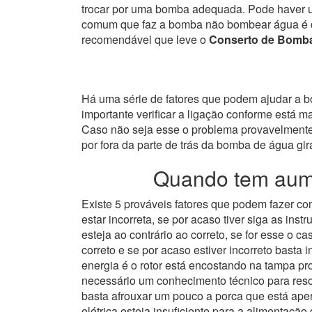
trocar por uma bomba adequada. Pode haver u
comum que faz a bomba não bombear água é de 
recomendável que leve o
Conserto de Bomba
Há uma série de fatores que podem ajudar a bom
importante verificar a ligação conforme está 
Caso não seja esse o problema provavelmente 
por fora da parte de trás da bomba de água gira
Quando tem aume
Existe 5 prováveis fatores que podem fazer 
estar incorreta, se por acaso tiver siga as i
esteja ao contrário ao correto, se for esse o
correto e se por acaso estiver incorreto basta i
energia é o rotor está encostando na tampa p
necessário um conhecimento técnico para resol
basta afrouxar um pouco a porca que está apert
elétrica esteja insuficiente para a alimentaçã