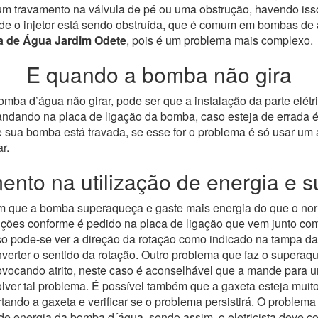
m travamento na válvula de pé ou uma obstrução, havendo isso
o injetor está sendo obstruída, que é comum em bombas de alta
 de Água Jardim Odete
, pois é um problema mais complexo.
E quando a bomba não gira
ba d’água não girar, pode ser que a instalação da parte elétric
mandando na placa de ligação da bomba, caso esteja de errada é
sua bomba está travada, se esse for o problema é só usar um a
r.
nto na utilização de energia e 
com que a bomba superaqueça e gaste mais energia do que o no
nstruções conforme é pedido na placa de ligação que vem junto c
 caso pode-se ver a direção da rotação como indicado na tampa
nverter o sentido da rotação.
Outro problema que faz o superaqu
rovocando atrito, neste caso é aconselhável que a mande para 
ver tal problema.
É possível também que a gaxeta esteja muito
ando a gaxeta e verificar se o problema persistirá. O problema
o de energia da bomba d´água, sendo assim, o eletricista deve co