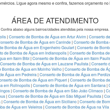
omércios.
Ligue agora mesmo e confira, fazemos orçamento no 
ÁREA DE ATENDIMENTO
Confira abaixo alguns bairros/cidades atendidas pela nossa empresa.
olis
|
Conserto de Bomba de Água em Artur Alvim
|
Conserto d
onserto de Bomba de Água em Caninde
|
Conserto de Bomba 
de Bomba de Água em Engenheiro Goulart
|
Conserto de Bomb
to de Bomba de Água em Indianopolis
|
Conserto de Bomba de 
ua em Itaim Bibi
|
Conserto de Bomba de Água em Itaim Pauli
Conserto de Bomba de Água em Lauzane Paulista
|
Conserto 
e Bomba de Água em Moinho Velho
|
Conserto de Bomba de Ág
de Água em Pedreira
|
Conserto de Bomba de Água em Perdiz
onserto de Bomba de Água em Piqueri
|
Conserto de Bomba de
a em Rolinopolis
|
Conserto de Bomba de Água em Santana
|
ingos
|
Conserto de Bomba de Água em São João Climaco
|
Co
eus
|
Conserto de Bomba de Água em São Miguel Paulista
|
Co
a
|
Conserto de Bomba de Água em Siciliano
|
Conserto de Bo
ba de Água em Veleiros
|
Conserto de Bomba de Água na Vila 