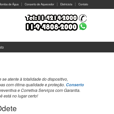
 Bomba de Água
Conserto de Aquecedor
Eletricista
Contato
ato
e atente à totalidade do dispositivo,
bas com ótima qualidade e proteção.
Conserto
ventiva e Corretiva Serviços com Garantia.
 está no lugar certo!
Odete