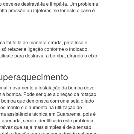
 deve-se destravá-la e limpá-la. Um problema
 pressão ou injetoras, se for este o caso é
a foi feita de maneira errada, para isso é
 só refazer a ligação conforme o indicado.
licate para destravar a bomba, girando o eixo
superaquecimento
rmal, novamente a instalação da bomba deve
om a bomba. Pode ser que a direção da rotação
 da bomba que demonstra com uma seta o lado
ecimento e o aumento na utilização de
uma assistência técnica em Guararema, pois é
 apertada, sendo identificado este problema
 talvez que seja mais simples é de a tensão
rrigir a tensão para receber a devida voltagem.