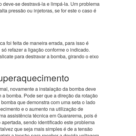
 deve-se destravá-la e limpá-la. Um problema
 pressão ou injetoras, se for este o caso é
a foi feita de maneira errada, para isso é
 só refazer a ligação conforme o indicado.
licate para destravar a bomba, girando o eixo
superaquecimento
rmal, novamente a instalação da bomba deve
om a bomba. Pode ser que a direção da rotação
 da bomba que demonstra com uma seta o lado
ecimento e o aumento na utilização de
uma assistência técnica em Guararema, pois é
 apertada, sendo identificado este problema
 talvez que seja mais simples é de a tensão
rrigir a tensão para receber a devida voltagem.