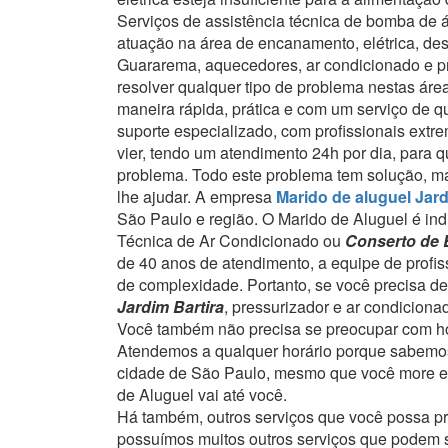
Serviços de assistência técnica de bomba de
atuação na área de encanamento, elétrica, de
Guararema, aquecedores, ar condicionado e pr
resolver qualquer tipo de problema nestas ár
maneira rápida, prática e com um serviço de q
suporte especializado, com profissionais extr
vier, tendo um atendimento 24h por dia, para 
problema.
Todo este problema tem solução, ma
lhe ajudar.
A empresa
Marido de aluguel Jard
São Paulo e região.
O Marido de Aluguel é ind
Técnica de Ar Condicionado ou
Conserto de 
de 40 anos de atendimento, a equipe de profi
de complexidade.
Portanto, se você precisa d
Jardim Bartira
, pressurizador e ar condicion
Você também não precisa se preocupar com ho
Atendemos a qualquer horário porque sabemos
cidade de São Paulo, mesmo que você more em
de Aluguel vai até você.
Há também, outros serviços que você possa p
possuímos muitos outros serviços que podem se