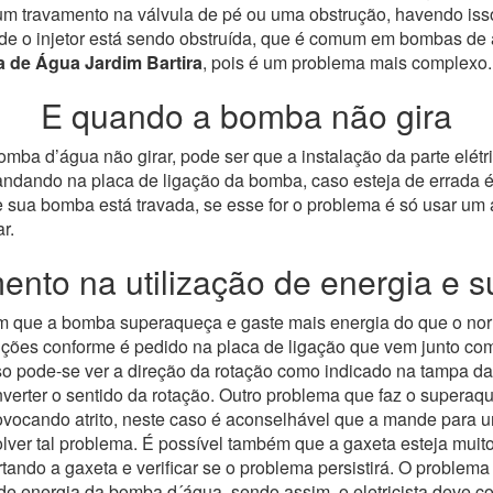
m travamento na válvula de pé ou uma obstrução, havendo isso
o injetor está sendo obstruída, que é comum em bombas de alta
 de Água Jardim Bartira
, pois é um problema mais complexo.
E quando a bomba não gira
ba d’água não girar, pode ser que a instalação da parte elétric
mandando na placa de ligação da bomba, caso esteja de errada é
sua bomba está travada, se esse for o problema é só usar um a
r.
nto na utilização de energia e 
com que a bomba superaqueça e gaste mais energia do que o no
nstruções conforme é pedido na placa de ligação que vem junto c
 caso pode-se ver a direção da rotação como indicado na tampa
nverter o sentido da rotação.
Outro problema que faz o superaqu
rovocando atrito, neste caso é aconselhável que a mande para 
ver tal problema.
É possível também que a gaxeta esteja muito
ando a gaxeta e verificar se o problema persistirá. O problema
o de energia da bomba d´água, sendo assim, o eletricista deve co