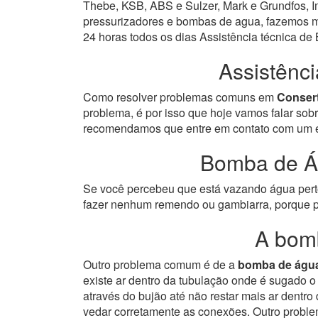
Thebe, KSB, ABS e Sulzer, Mark e Grundfos, Im
pressurizadores e bombas de agua, fazemos ma
24 horas todos os dias Assistência técnica d
Assistênc
Como resolver problemas comuns em
Conser
problema, é por isso que hoje vamos falar so
recomendamos que entre em contato com um esp
Bomba de Á
Se você percebeu que está vazando água perto 
fazer nenhum remendo ou gambiarra, porque p
A bom
Outro problema comum é de a
bomba de águ
existe ar dentro da tubulação onde é sugado 
através do bujão até não restar mais ar dentr
vedar corretamente as conexões.
Outro proble