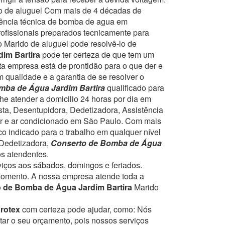
 de aluguel
Com mais de 4 décadas de
stência técnica de bomba de agua em
rofissionais preparados tecnicamente para
o Marido de aluguel pode resolvê-lo de
dim Bartira
pode ter certeza de que tem um
ta empresa está de prontidão para o que der e
 qualidade e a garantia de se resolver o
mba de Água Jardim Bartira
qualificado para
he atender a domicilio 24 horas por dia em
sta, Desentupidora, Dedetizadora, Assistência
r e ar condicionado em São Paulo.
Com mais
o indicado para o trabalho em qualquer nível
u Dedetizadora,
Conserto de Bomba de Água
os atendentes.
rviços aos sábados, domingos e feriados.
momento.
A nossa empresa atende toda a
 de Bomba de Água Jardim Bartira
Marido
drotex
com certeza pode ajudar, como:
Nós
tar o seu orçamento, pois nossos serviços