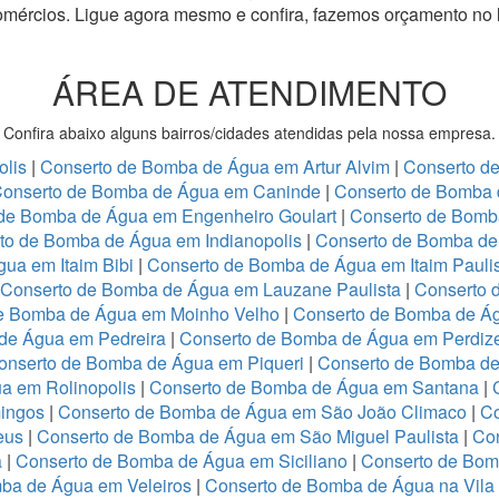
omércios.
Ligue agora mesmo e confira, fazemos orçamento no 
ÁREA DE ATENDIMENTO
Confira abaixo alguns bairros/cidades atendidas pela nossa empresa.
olis
|
Conserto de Bomba de Água em Artur Alvim
|
Conserto d
onserto de Bomba de Água em Caninde
|
Conserto de Bomba 
de Bomba de Água em Engenheiro Goulart
|
Conserto de Bomb
to de Bomba de Água em Indianopolis
|
Conserto de Bomba de 
ua em Itaim Bibi
|
Conserto de Bomba de Água em Itaim Pauli
Conserto de Bomba de Água em Lauzane Paulista
|
Conserto 
e Bomba de Água em Moinho Velho
|
Conserto de Bomba de Ág
de Água em Pedreira
|
Conserto de Bomba de Água em Perdiz
onserto de Bomba de Água em Piqueri
|
Conserto de Bomba de
a em Rolinopolis
|
Conserto de Bomba de Água em Santana
|
ingos
|
Conserto de Bomba de Água em São João Climaco
|
Co
eus
|
Conserto de Bomba de Água em São Miguel Paulista
|
Co
a
|
Conserto de Bomba de Água em Siciliano
|
Conserto de Bo
ba de Água em Veleiros
|
Conserto de Bomba de Água na Vila 