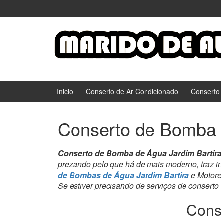
Ir
Pular
para
para
o
menu
Conteúdo
principal
Inicio
Conserto de Ar Condicionado
Conserto
Conserto de Bomba 
Conserto de Bomba de Água Jardim Bartir
prezando pelo que há de mais moderno, traz i
de Bombas de Água Jardim Bartira
e Motore
Se estiver precisando de serviços de conserto
Cons