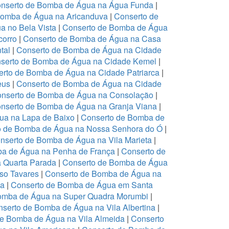
nserto de Bomba de Água na Água Funda
|
Bomba de Água na Aricanduva
|
Conserto de
a no Bela Vista
|
Conserto de Bomba de Água
corro
|
Conserto de Bomba de Água na Casa
tal
|
Conserto de Bomba de Água na Cidade
serto de Bomba de Água na Cidade Kemel
|
rto de Bomba de Água na Cidade Patriarca
|
eus
|
Conserto de Bomba de Água na Cidade
nserto de Bomba de Água na Consolação
|
nserto de Bomba de Água na Granja Viana
|
ua na Lapa de Baixo
|
Conserto de Bomba de
o de Bomba de Água na Nossa Senhora do Ó
|
nserto de Bomba de Água na Vila Marieta
|
ba de Água na Penha de França
|
Conserto de
 Quarta Parada
|
Conserto de Bomba de Água
so Tavares
|
Conserto de Bomba de Água na
ia
|
Conserto de Bomba de Água em Santa
omba de Água na Super Quadra Morumbi
|
serto de Bomba de Água na Vila Albertina
|
de Bomba de Água na Vila Almeida
|
Conserto