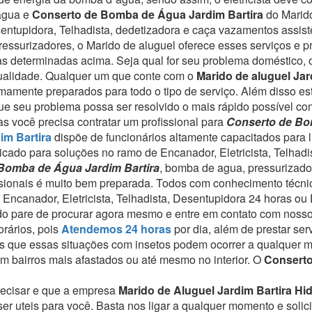
 água e
Conserto de Bomba de Água Jardim Bartira
do Marido
sentupidora, Telhadista, dedetizadora e caça vazamentos assi
essurizadores, o Marido de aluguel oferece esses serviços e p
eas determinadas acima.
Seja qual for seu problema doméstico, 
ualidade.
Qualquer um que conte com o
Marido de aluguel Jar
emamente preparados para todo o tipo de serviço.
Além disso es
que seu problema possa ser resolvido o mais rápido possível com
s você precisa contratar um profissional para
Conserto de Bo
im Bartira
dispõe de funcionários altamente capacitados para l
icado para soluções no ramo de Encanador, Eletricista, Telhadi
Bomba de Água Jardim Bartira
, bomba de agua, pressurizado
ssionais é muito bem preparada. Todos com conhecimento técnic
e Encanador, Eletricista, Telhadista, Desentupidora 24 horas o
ado pare de procurar agora mesmo e entre em contato com noss
rários, pois
Atendemos 24 horas
por dia, além de prestar se
 que essas situações com insetos podem ocorrer a qualquer 
 bairros mais afastados ou até mesmo no interior. O
Conserto
recisar e que a empresa
Marido de Aluguel Jardim Bartira Hi
r uteis para você. Basta nos ligar a qualquer momento e solici