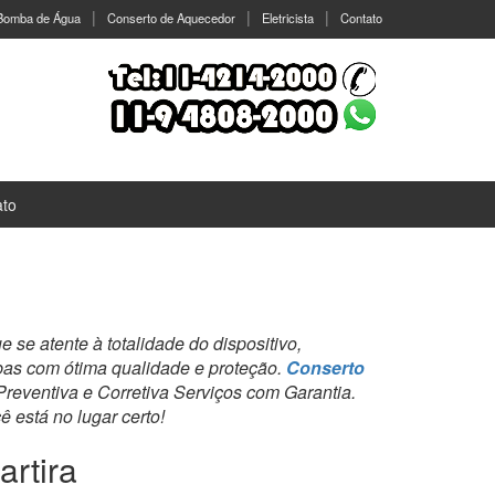
 Bomba de Água
Conserto de Aquecedor
Eletricista
Contato
ato
se atente à totalidade do dispositivo,
bas com ótima qualidade e proteção.
Conserto
eventiva e Corretiva Serviços com Garantia.
 está no lugar certo!
rtira