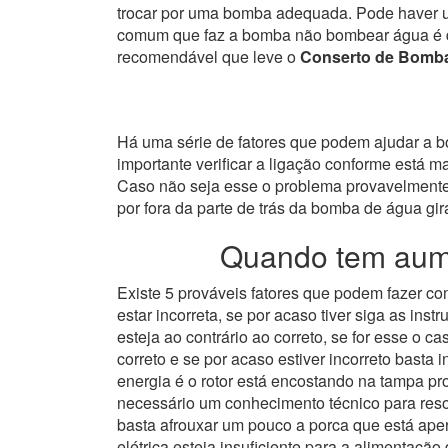
trocar por uma bomba adequada. Pode haver u
comum que faz a bomba não bombear água é de 
recomendável que leve o
Conserto de Bomba
Há uma série de fatores que podem ajudar a bom
importante verificar a ligação conforme está 
Caso não seja esse o problema provavelmente 
por fora da parte de trás da bomba de água gira
Quando tem aume
Existe 5 prováveis fatores que podem fazer 
estar incorreta, se por acaso tiver siga as i
esteja ao contrário ao correto, se for esse o
correto e se por acaso estiver incorreto basta i
energia é o rotor está encostando na tampa p
necessário um conhecimento técnico para resol
basta afrouxar um pouco a porca que está apert
elétrica esteja insuficiente para a alimentaçã