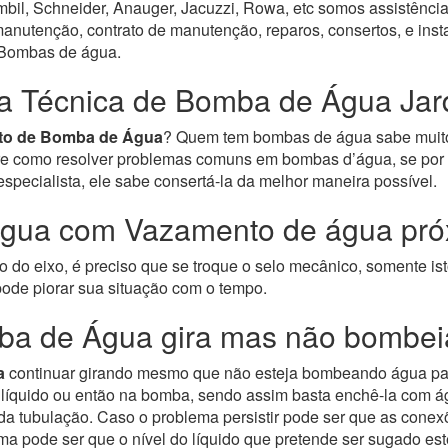
bil, Schneider, Anauger, Jacuzzi, Rowa, etc somos assistência
nutenção, contrato de manutenção, reparos, consertos, e inst
e Bombas de água.
ia Técnica de Bomba de Água Jard
to de Bomba de Água
? Quem tem bombas de água sabe muito
bre como resolver problemas comuns em bombas d’água, se por 
ecialista, ele sabe consertá-la da melhor maneira possível.
gua com Vazamento de água próx
do eixo, é preciso que se troque o selo mecânico, somente ist
ode piorar sua situação com o tempo.
ba de Água gira mas não bombei
a
continuar girando mesmo que não esteja bombeando água para
o líquido ou então na bomba, sendo assim basta enchê-la com á
o da tubulação. Caso o problema persistir pode ser que as con
ma pode ser que o nível do líquido que pretende ser sugado est