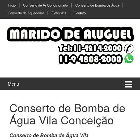
Ir
Pular
Inicio
Conserto de Ar Condicionado
Conserto de Bomba de Água
para
para
Conserto de Aquecedor
Eletricista
Contato
o
menu
Conteúdo
principal
Menu
Conserto de Bomba de
Água Vila Conceição
Conserto de Bomba de Água Vila