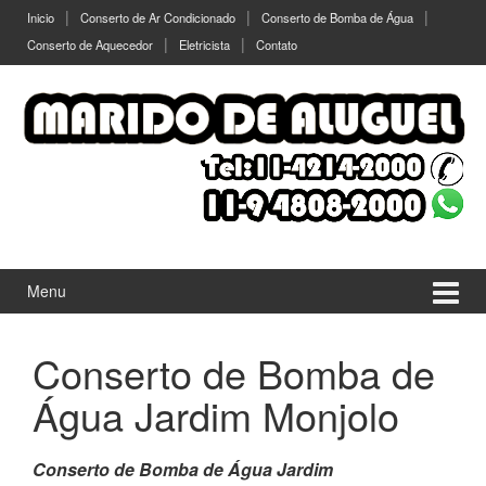
Ir
Pular
Inicio
Conserto de Ar Condicionado
Conserto de Bomba de Água
para
para
Conserto de Aquecedor
Eletricista
Contato
o
menu
Conteúdo
principal
Menu
Conserto de Bomba de
Água Jardim Monjolo
Conserto de Bomba de Água Jardim