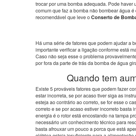
trocar por uma bomba adequada. Pode haver u
comum que faz a bomba não bombear água é de 
recomendável que leve o
Conserto de Bomba
Há uma série de fatores que podem ajudar a bom
importante verificar a ligação conforme está 
Caso não seja esse o problema provavelmente 
por fora da parte de trás da bomba de água gira
Quando tem aume
Existe 5 prováveis fatores que podem fazer 
estar incorreta, se por acaso tiver siga as i
esteja ao contrário ao correto, se for esse o
correto e se por acaso estiver incorreto basta i
energia é o rotor está encostando na tampa p
necessário um conhecimento técnico para resol
basta afrouxar um pouco a porca que está apert
elétrica esteja insuficiente para a alimentaçã