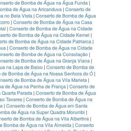
nserto de Bomba de Água na Água Funda
|
Bomba de Água na Aricanduva
|
Conserto de
a no Bela Vista
|
Conserto de Bomba de Água
corro
|
Conserto de Bomba de Água na Casa
tal
|
Conserto de Bomba de Água na Cidade
serto de Bomba de Água na Cidade Kemel
|
rto de Bomba de Água na Cidade Patriarca
|
eus
|
Conserto de Bomba de Água na Cidade
nserto de Bomba de Água na Consolação
|
nserto de Bomba de Água na Granja Viana
|
ua na Lapa de Baixo
|
Conserto de Bomba de
o de Bomba de Água na Nossa Senhora do Ó
|
nserto de Bomba de Água na Vila Marieta
|
ba de Água na Penha de França
|
Conserto de
 Quarta Parada
|
Conserto de Bomba de Água
so Tavares
|
Conserto de Bomba de Água na
ia
|
Conserto de Bomba de Água em Santa
omba de Água na Super Quadra Morumbi
|
serto de Bomba de Água na Vila Albertina
|
de Bomba de Água na Vila Almeida
|
Conserto