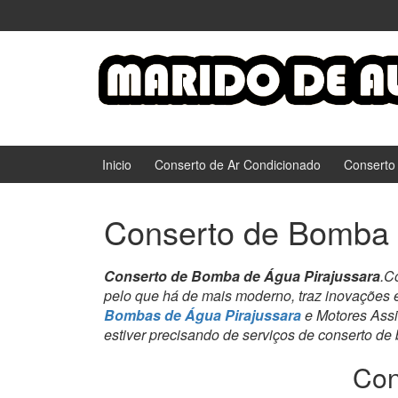
Ir
Pular
para
para
o
menu
Conteúdo
principal
Inicio
Conserto de Ar Condicionado
Conserto
Conserto de Bomba 
Conserto de Bomba de Água Pirajussara
.C
pelo que há de mais moderno, traz inovações 
Bombas de Água Pirajussara
e Motores Assi
estiver precisando de serviços de conserto de
Con