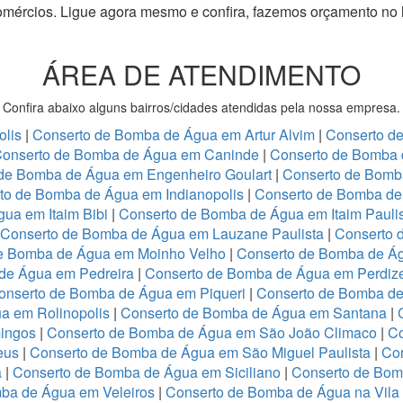
omércios.
Ligue agora mesmo e confira, fazemos orçamento no 
ÁREA DE ATENDIMENTO
Confira abaixo alguns bairros/cidades atendidas pela nossa empresa.
olis
|
Conserto de Bomba de Água em Artur Alvim
|
Conserto d
onserto de Bomba de Água em Caninde
|
Conserto de Bomba 
de Bomba de Água em Engenheiro Goulart
|
Conserto de Bomb
to de Bomba de Água em Indianopolis
|
Conserto de Bomba de 
ua em Itaim Bibi
|
Conserto de Bomba de Água em Itaim Pauli
Conserto de Bomba de Água em Lauzane Paulista
|
Conserto 
e Bomba de Água em Moinho Velho
|
Conserto de Bomba de Ág
de Água em Pedreira
|
Conserto de Bomba de Água em Perdiz
onserto de Bomba de Água em Piqueri
|
Conserto de Bomba de
a em Rolinopolis
|
Conserto de Bomba de Água em Santana
|
ingos
|
Conserto de Bomba de Água em São João Climaco
|
Co
eus
|
Conserto de Bomba de Água em São Miguel Paulista
|
Co
a
|
Conserto de Bomba de Água em Siciliano
|
Conserto de Bo
ba de Água em Veleiros
|
Conserto de Bomba de Água na Vila 