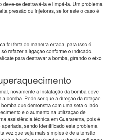
 deve-se destravá-la e limpá-la. Um problema
 pressão ou injetoras, se for este o caso é
a foi feita de maneira errada, para isso é
 só refazer a ligação conforme o indicado.
licate para destravar a bomba, girando o eixo
superaquecimento
rmal, novamente a instalação da bomba deve
om a bomba. Pode ser que a direção da rotação
 da bomba que demonstra com uma seta o lado
ecimento e o aumento na utilização de
uma assistência técnica em Guararema, pois é
 apertada, sendo identificado este problema
 talvez que seja mais simples é de a tensão
rrigir a tensão para receber a devida voltagem.