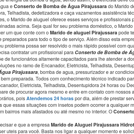
 água e
Conserto de Bomba de Água Pirajussara
do Marido d
ora, Telhadista, dedetizadora e caça vazamentos assistência 
s, o Marido de aluguel oferece esses serviços e profissionais
minadas acima.
Seja qual for seu problema doméstico, o Marido 
er um que conte com o
Marido de aluguel Pirajussara
pode te
 preparados para todo o tipo de serviço.
Além disso esta empres
u problema possa ser resolvido o mais rápido possível com qua
isa contratar um profissional para
Conserto de Bomba de Ág
õe de funcionários altamente capacitados para lhe atender a do
luções no ramo de Encanador, Eletricista, Telhadista, Desentu
gua Pirajussara
, bomba de agua, pressurizador e ar condici
to bem preparada. Todos com conhecimento técnico indicado par
ncanador, Eletricista, Telhadista, Desentupidora 24 horas ou De
 pare de procurar agora mesmo e entre em contato com nossos 
rários, pois
Atendemos 24 horas
por dia, além de prestar se
 que essas situações com insetos podem ocorrer a qualquer 
 bairros mais afastados ou até mesmo no interior. O
Conserto
recisar e que a empresa
Marido de Aluguel Pirajussara Hidro
r uteis para você. Basta nos ligar a qualquer momento e solici