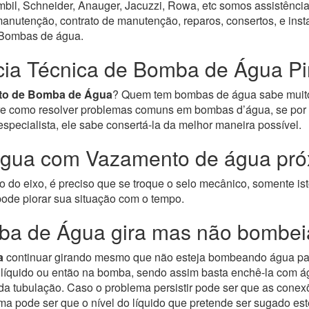
bil, Schneider, Anauger, Jacuzzi, Rowa, etc somos assistência
nutenção, contrato de manutenção, reparos, consertos, e inst
e Bombas de água.
cia Técnica de Bomba de Água Pi
to de Bomba de Água
? Quem tem bombas de água sabe muito
bre como resolver problemas comuns em bombas d’água, se por 
ecialista, ele sabe consertá-la da melhor maneira possível.
gua com Vazamento de água próx
do eixo, é preciso que se troque o selo mecânico, somente ist
ode piorar sua situação com o tempo.
ba de Água gira mas não bombei
a
continuar girando mesmo que não esteja bombeando água para
o líquido ou então na bomba, sendo assim basta enchê-la com á
o da tubulação. Caso o problema persistir pode ser que as con
ma pode ser que o nível do líquido que pretende ser sugado est