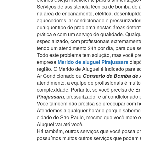
Serviços de assistência técnica de bomba de
na área de encanamento, elétrica, desentupid
aquecedores, ar condicionado e pressurizadore
qualquer tipo de problema nestas áreas deter
prática e com um serviço de qualidade.
Qualqu
especializado, com profissionais extremamente
tendo um atendimento 24h por dia, para que se
Todo este problema tem solução, mas você prec
empresa
Marido de aluguel Pirajussara
disp
região.
O Marido de Aluguel é indicado para so
Ar Condicionado ou
Conserto de Bomba de Á
atendimento, a equipe de profissionais é mui
complexidade.
Portanto, se você precisa de E
Pirajussara
, pressurizador e ar condicionado
Você também não precisa se preocupar com ho
Atendemos a qualquer horário porque sabemos
cidade de São Paulo, mesmo que você more em
Aluguel vai até você.
Há também, outros serviços que você possa p
possuímos muitos outros serviços que podem se