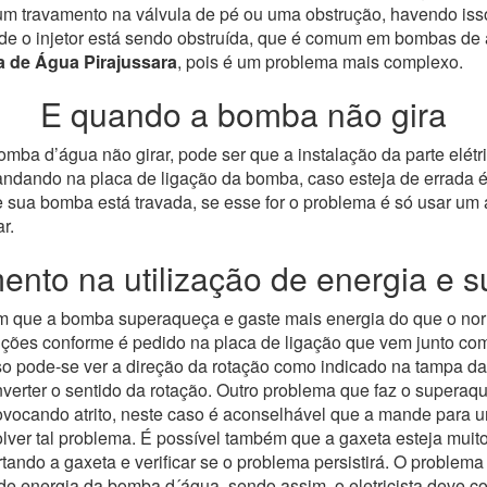
m travamento na válvula de pé ou uma obstrução, havendo isso
o injetor está sendo obstruída, que é comum em bombas de alta
 de Água Pirajussara
, pois é um problema mais complexo.
E quando a bomba não gira
ba d’água não girar, pode ser que a instalação da parte elétric
mandando na placa de ligação da bomba, caso esteja de errada é
sua bomba está travada, se esse for o problema é só usar um a
r.
nto na utilização de energia e 
com que a bomba superaqueça e gaste mais energia do que o no
nstruções conforme é pedido na placa de ligação que vem junto c
 caso pode-se ver a direção da rotação como indicado na tampa
nverter o sentido da rotação.
Outro problema que faz o superaqu
rovocando atrito, neste caso é aconselhável que a mande para 
ver tal problema.
É possível também que a gaxeta esteja muito
ando a gaxeta e verificar se o problema persistirá. O problema
o de energia da bomba d´água, sendo assim, o eletricista deve co