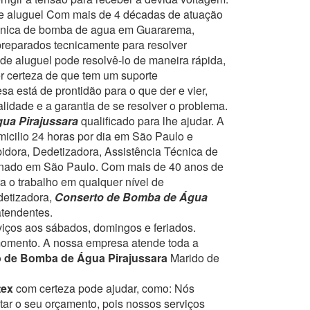
e aluguel
Com mais de 4 décadas de atuação
técnica de bomba de agua em Guararema,
 preparados tecnicamente para resolver
de aluguel pode resolvê-lo de maneira rápida,
r certeza de que tem um suporte
a está de prontidão para o que der e vier,
lidade e a garantia de se resolver o problema.
ua Pirajussara
qualificado para lhe ajudar.
A
micilio 24 horas por dia em São Paulo e
pidora, Dedetizadora, Assistência Técnica de
onado em São Paulo.
Com mais de 40 anos de
a o trabalho em qualquer nível de
detizadora,
Conserto de Bomba de Água
atendentes.
rviços aos sábados, domingos e feriados.
momento.
A nossa empresa atende toda a
 de Bomba de Água Pirajussara
Marido de
tex
com certeza pode ajudar, como:
Nós
tar o seu orçamento, pois nossos serviços