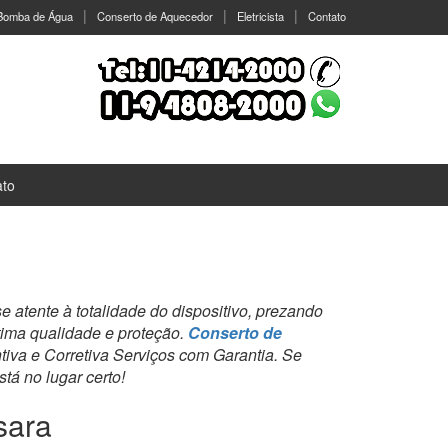
 Bomba de Água
Conserto de Aquecedor
Eletricista
Contato
ato
 atente à totalidade do dispositivo, prezando
tima qualidade e proteção.
Conserto de
va e Corretiva Serviços com Garantia. Se
tá no lugar certo!
sara