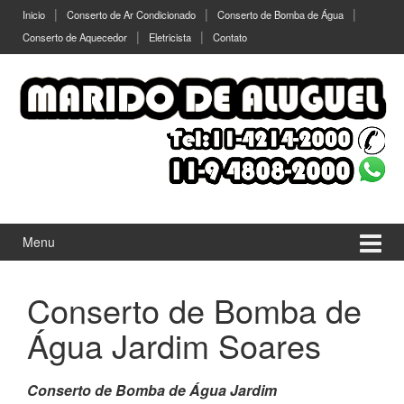
Ir
Pular
Inicio
Conserto de Ar Condicionado
Conserto de Bomba de Água
para
para
Conserto de Aquecedor
Eletricista
Contato
o
menu
Conteúdo
principal
Menu
Conserto de Bomba de
Água Jardim Soares
Conserto de Bomba de Água Jardim