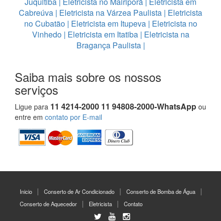
Juquitiba
|
Eletricista no Mairiporã
|
Eletricista em
Cabreúva
|
Eletricista na Várzea Paulista
|
Eletricista
no Cubatão
|
Eletricista em Itupeva
|
Eletricista no
Vinhedo
|
Eletricista em Itatiba
|
Eletricista na
Bragança Paulista
|
Saiba mais sobre os nossos
serviços
11 4214-2000 11 94808-2000-WhatsApp
Ligue para
ou
entre em
contato por E-mail
Inicio
Conserto de Ar Condicionado
Conserto de Bomba de Água
Conserto de Aquecedor
Eletricista
Contato