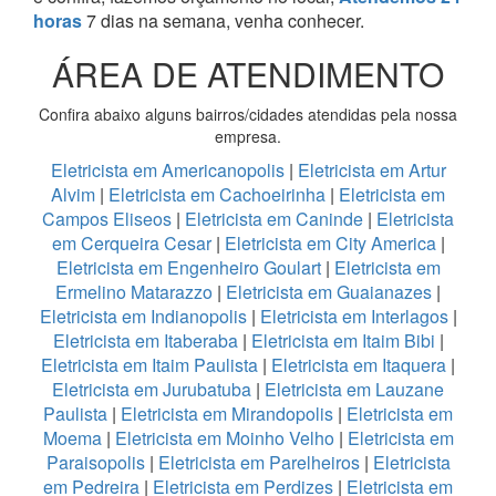
horas
7 dias na semana, venha conhecer.
ÁREA DE ATENDIMENTO
Confira abaixo alguns bairros/cidades atendidas pela nossa
empresa.
Eletricista em Americanopolis
|
Eletricista em Artur
Alvim
|
Eletricista em Cachoeirinha
|
Eletricista em
Campos Eliseos
|
Eletricista em Caninde
|
Eletricista
em Cerqueira Cesar
|
Eletricista em City America
|
Eletricista em Engenheiro Goulart
|
Eletricista em
Ermelino Matarazzo
|
Eletricista em Guaianazes
|
Eletricista em Indianopolis
|
Eletricista em Interlagos
|
Eletricista em Itaberaba
|
Eletricista em Itaim Bibi
|
Eletricista em Itaim Paulista
|
Eletricista em Itaquera
|
Eletricista em Jurubatuba
|
Eletricista em Lauzane
Paulista
|
Eletricista em Mirandopolis
|
Eletricista em
Moema
|
Eletricista em Moinho Velho
|
Eletricista em
Paraisopolis
|
Eletricista em Parelheiros
|
Eletricista
em Pedreira
|
Eletricista em Perdizes
|
Eletricista em