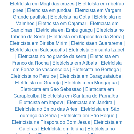
Eletricista em Mogi das cruzes
|
Eletricista em ribeirao
pires
|
Eletricista em jundiai
|
Eletricista em Vargem
Grande paulista
|
Eletricista na Cotia
|
Eletricista no
Valinhos
|
Eletricista em Cajamar
|
Eletricista em
Campinas
|
Eletricista em Embu guaçu
|
Eletricista no
Taboao da Serra
|
Eletricista em itapecerica da Serra
|
Eletricista em Biritiba Mirim
|
Eletricistaen Guararema
|
Eletricista em Salesopolis
|
Eletricista em santa izabel
|
Eletricista no rio grande da serra
|
Eletricista em
Franco da Rocha
|
Eletricista em Atibaia
|
Eletricista
em Ferraz de vasconcelos
|
Eletricista no Bertioga
|
Eletricista no Peruibe
|
Eletricista em Caraguatatuba
|
Eletricista no Guaruja
|
Eletricista em Mongagua
|
Eletricista em São Sebastião
|
Eletricista em
Carapicuiba
|
Eletricista em Santana de Parnaiba
|
Eletricista em Itapevi
|
Eletricista em Jandira
|
Eletricista no Embu das Artes
|
Eletricista em São
Lourenço da Serra
|
Eletricista em São Roque
|
Eletricista na Pirapora do Bom Jesus
|
Eletricista em
Caieiras
|
Eletricista em Ibiúna
|
Eletricista no