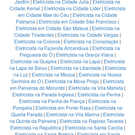
Jardim
|
Eletricista na Cidade Julia
|
Eletricista na
Cidade Kemel
|
Eletricista na Cidade Lider
|
Eletricista
em Cidade Mae do Céu
|
Eletricista na Cidade
Patriarca
|
Eletricista em Cidade São Francisco
|
Eletricista em Cidade São Mateus
|
Eletricista na
Cidade Tiradentes
|
Eletricista na Cidade Vargas
|
Eletricista na Colonia
|
Eletricista na Consolação
|
Eletricista na Fazenda Aricanduva
|
Eletricista na
Freguesia do Ó
|
Eletricista na Granja Viana
|
Eletricista na Guapira
|
Eletricista na Lapa
|
Eletricista
na Lapa de Baixo
|
Eletricista na Liberdade
|
Eletricista
na Luz
|
Eletricista na Mooca
|
Eletricista na Nossa
Senhora do Ó
|
Eletricista na Mova Piraju
|
Eletricista
em Paineiras do Morumbi
|
Eletricista na Vila Marieta
|
Eletricista na Parada Inglesa
|
Eletricista na Penha
|
Eletricista na Penha de França
|
Eletricista na
Pompeia
|
Eletricista em Ponte Rasa
|
Eletricista na
Quarta Parada
|
Eletricista na Vila Marina
|
Eletricista
na Quinta da Paineira
|
Eletricista na Raposo Tavares
|
Eletricista na Republica
|
Eletricista na Santa Cecilia
|
Eletricista na Santa Ifigênia
|
Eletricista em Santa