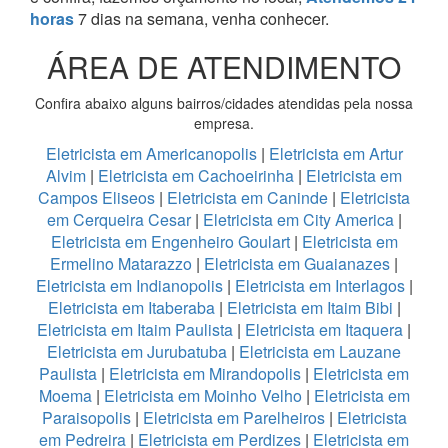
horas
7 dias na semana, venha conhecer.
ÁREA DE ATENDIMENTO
Confira abaixo alguns bairros/cidades atendidas pela nossa
empresa.
Eletricista em Americanopolis
|
Eletricista em Artur
Alvim
|
Eletricista em Cachoeirinha
|
Eletricista em
Campos Eliseos
|
Eletricista em Caninde
|
Eletricista
em Cerqueira Cesar
|
Eletricista em City America
|
Eletricista em Engenheiro Goulart
|
Eletricista em
Ermelino Matarazzo
|
Eletricista em Guaianazes
|
Eletricista em Indianopolis
|
Eletricista em Interlagos
|
Eletricista em Itaberaba
|
Eletricista em Itaim Bibi
|
Eletricista em Itaim Paulista
|
Eletricista em Itaquera
|
Eletricista em Jurubatuba
|
Eletricista em Lauzane
Paulista
|
Eletricista em Mirandopolis
|
Eletricista em
Moema
|
Eletricista em Moinho Velho
|
Eletricista em
Paraisopolis
|
Eletricista em Parelheiros
|
Eletricista
em Pedreira
|
Eletricista em Perdizes
|
Eletricista em