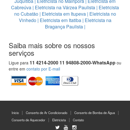
Juquitiba
|
Eletricista no Mairiporã
|
Eletricista em
Cabreúva
|
Eletricista na Várzea Paulista
|
Eletricista
no Cubatão
|
Eletricista em Itupeva
|
Eletricista no
Vinhedo
|
Eletricista em Itatiba
|
Eletricista na
Bragança Paulista
|
Saiba mais sobre os nossos
serviços
11 4214-2000 11 94808-2000-WhatsApp
Ligue para
ou
entre em
contato por E-mail
Inicio
Conserto de Ar Condicionado
Conserto de Bomba de Água
Conserto de Aquecedor
Eletricista
Contato