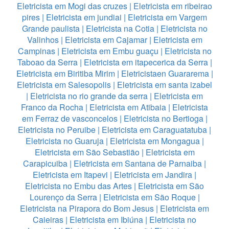
Eletricista em Mogi das cruzes
|
Eletricista em ribeirao
pires
|
Eletricista em jundiai
|
Eletricista em Vargem
Grande paulista
|
Eletricista na Cotia
|
Eletricista no
Valinhos
|
Eletricista em Cajamar
|
Eletricista em
Campinas
|
Eletricista em Embu guaçu
|
Eletricista no
Taboao da Serra
|
Eletricista em itapecerica da Serra
|
Eletricista em Biritiba Mirim
|
Eletricistaen Guararema
|
Eletricista em Salesopolis
|
Eletricista em santa izabel
|
Eletricista no rio grande da serra
|
Eletricista em
Franco da Rocha
|
Eletricista em Atibaia
|
Eletricista
em Ferraz de vasconcelos
|
Eletricista no Bertioga
|
Eletricista no Peruibe
|
Eletricista em Caraguatatuba
|
Eletricista no Guaruja
|
Eletricista em Mongagua
|
Eletricista em São Sebastião
|
Eletricista em
Carapicuiba
|
Eletricista em Santana de Parnaiba
|
Eletricista em Itapevi
|
Eletricista em Jandira
|
Eletricista no Embu das Artes
|
Eletricista em São
Lourenço da Serra
|
Eletricista em São Roque
|
Eletricista na Pirapora do Bom Jesus
|
Eletricista em
Caieiras
|
Eletricista em Ibiúna
|
Eletricista no