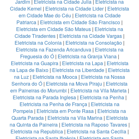
Jardim
|
Eletricista na Cidade Julia
|
Eletricista na
Cidade Kemel
|
Eletricista na Cidade Lider
|
Eletricista
em Cidade Mae do Céu
|
Eletricista na Cidade
Patriarca
|
Eletricista em Cidade São Francisco
|
Eletricista em Cidade São Mateus
|
Eletricista na
Cidade Tiradentes
|
Eletricista na Cidade Vargas
|
Eletricista na Colonia
|
Eletricista na Consolação
|
Eletricista na Fazenda Aricanduva
|
Eletricista na
Freguesia do Ó
|
Eletricista na Granja Viana
|
Eletricista na Guapira
|
Eletricista na Lapa
|
Eletricista
na Lapa de Baixo
|
Eletricista na Liberdade
|
Eletricista
na Luz
|
Eletricista na Mooca
|
Eletricista na Nossa
Senhora do Ó
|
Eletricista na Mova Piraju
|
Eletricista
em Paineiras do Morumbi
|
Eletricista na Vila Marieta
|
Eletricista na Parada Inglesa
|
Eletricista na Penha
|
Eletricista na Penha de França
|
Eletricista na
Pompeia
|
Eletricista em Ponte Rasa
|
Eletricista na
Quarta Parada
|
Eletricista na Vila Marina
|
Eletricista
na Quinta da Paineira
|
Eletricista na Raposo Tavares
|
Eletricista na Republica
|
Eletricista na Santa Cecilia
|
Eletricista na Santa Ifigênia
|
Eletricista em Santa