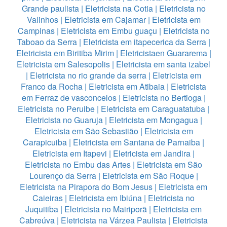
Grande paulista
|
Eletricista na Cotia
|
Eletricista no
Valinhos
|
Eletricista em Cajamar
|
Eletricista em
Campinas
|
Eletricista em Embu guaçu
|
Eletricista no
Taboao da Serra
|
Eletricista em itapecerica da Serra
|
Eletricista em Biritiba Mirim
|
Eletricistaen Guararema
|
Eletricista em Salesopolis
|
Eletricista em santa izabel
|
Eletricista no rio grande da serra
|
Eletricista em
Franco da Rocha
|
Eletricista em Atibaia
|
Eletricista
em Ferraz de vasconcelos
|
Eletricista no Bertioga
|
Eletricista no Peruibe
|
Eletricista em Caraguatatuba
|
Eletricista no Guaruja
|
Eletricista em Mongagua
|
Eletricista em São Sebastião
|
Eletricista em
Carapicuiba
|
Eletricista em Santana de Parnaiba
|
Eletricista em Itapevi
|
Eletricista em Jandira
|
Eletricista no Embu das Artes
|
Eletricista em São
Lourenço da Serra
|
Eletricista em São Roque
|
Eletricista na Pirapora do Bom Jesus
|
Eletricista em
Caieiras
|
Eletricista em Ibiúna
|
Eletricista no
Juquitiba
|
Eletricista no Mairiporã
|
Eletricista em
Cabreúva
|
Eletricista na Várzea Paulista
|
Eletricista