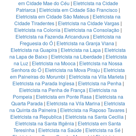
em Cidade Mae do Céu
|
Eletricista na Cidade
Patriarca
|
Eletricista em Cidade São Francisco
|
Eletricista em Cidade São Mateus
|
Eletricista na
Cidade Tiradentes
|
Eletricista na Cidade Vargas
|
Eletricista na Colonia
|
Eletricista na Consolação
|
Eletricista na Fazenda Aricanduva
|
Eletricista na
Freguesia do Ó
|
Eletricista na Granja Viana
|
Eletricista na Guapira
|
Eletricista na Lapa
|
Eletricista
na Lapa de Baixo
|
Eletricista na Liberdade
|
Eletricista
na Luz
|
Eletricista na Mooca
|
Eletricista na Nossa
Senhora do Ó
|
Eletricista na Mova Piraju
|
Eletricista
em Paineiras do Morumbi
|
Eletricista na Vila Marieta
|
Eletricista na Parada Inglesa
|
Eletricista na Penha
|
Eletricista na Penha de França
|
Eletricista na
Pompeia
|
Eletricista em Ponte Rasa
|
Eletricista na
Quarta Parada
|
Eletricista na Vila Marina
|
Eletricista
na Quinta da Paineira
|
Eletricista na Raposo Tavares
|
Eletricista na Republica
|
Eletricista na Santa Cecilia
|
Eletricista na Santa Ifigênia
|
Eletricista em Santa
Teresinha
|
Eletricista na Saúde
|
Eletricista na Sé
|