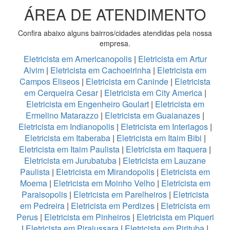
ÁREA DE ATENDIMENTO
Confira abaixo alguns bairros/cidades atendidas pela nossa
empresa.
Eletricista em Americanopolis
|
Eletricista em Artur
Alvim
|
Eletricista em Cachoeirinha
|
Eletricista em
Campos Eliseos
|
Eletricista em Caninde
|
Eletricista
em Cerqueira Cesar
|
Eletricista em City America
|
Eletricista em Engenheiro Goulart
|
Eletricista em
Ermelino Matarazzo
|
Eletricista em Guaianazes
|
Eletricista em Indianopolis
|
Eletricista em Interlagos
|
Eletricista em Itaberaba
|
Eletricista em Itaim Bibi
|
Eletricista em Itaim Paulista
|
Eletricista em Itaquera
|
Eletricista em Jurubatuba
|
Eletricista em Lauzane
Paulista
|
Eletricista em Mirandopolis
|
Eletricista em
Moema
|
Eletricista em Moinho Velho
|
Eletricista em
Paraisopolis
|
Eletricista em Parelheiros
|
Eletricista
em Pedreira
|
Eletricista em Perdizes
|
Eletricista em
Perus
|
Eletricista em Pinheiros
|
Eletricista em Piqueri
|
Eletricista em Pirajussara
|
Eletricista em Pirituba
|