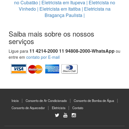
no Cubatão
|
Eletricista em Itupeva
|
Eletricista no
Vinhedo
|
Eletricista em Itatiba
|
Eletricista na
Bragança Paulista
|
Saiba mais sobre os nossos
serviços
11 4214-2000 11 94808-2000-WhatsApp
Ligue para
ou
entre em
contato por E-mail
Inicio
Conserto de Ar Condicionado
Conserto de Bomba de Água
Conserto de Aquecedor
Eletricista
Contato