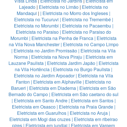
Vista Linda
|
Eletricista no Jardins
|
Eletricista em
Lajeado
|
Eletricista no Limão
|
Eletricista no
Mandaqui
|
|
Eletricista no Morro dos Ingleses
|
Eletricista no Tucuruvi
|
Eletricista no Tremembé
|
Eletricista no Morumbi
|
Eletricista no Pacaembu
|
Eletricista no Paraiso
|
Eletricista no Paraiso do
Morumbi
|
Eletricista na Penha de Franca
|
Eletricista
na Vila Nova Manchester
|
Eletricista no Campo Limpo
|
Eletricista no Jardim Promissão
|
Eletricista na Vila
Norma
|
Eletricista na Nova Piraju
|
Eletricista em
Lauzane Paulista
|
Eletricista Jardim Japão
|
Eletricista
na Vila Hortência
|
Eletricista no Burgo Paulista
|
Eletricista no Jardim Arpoador
|
Eletricista na Vila
Fanton
|
Eletricista em Alphaville
|
Eletricista no
Barueri
|
Eletricista em Diadema
|
Eletricista em São
Bernado do Campo
|
Eletricista em São caetano do sul
|
Eletricista em Santo Andre
|
Eletricista em Santos
|
Eletricista em Osasco
|
Eletricista na Praia Grande
|
Eletricista em Guarulhos
|
Eletricista no Aruja
|
Eletricista em Mogi das cruzes
|
Eletricista em ribeirao
pires
|
Eletricista em jundiai
|
Eletricista em Vargem