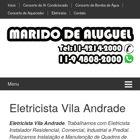
Ir
Pular
Inicio
Conserto de Ar Condicionado
Conserto de Bomba de Água
para
para
Conserto de Aquecedor
Eletricista
Contato
o
menu
Conteúdo
principal
Menu
Eletricista Vila Andrade
Eletricista Vila Andrade
. Trabalhamos com Eletricista
Instalador Residencial, Comercial, Industrial e Predial.
Realizamos Instalação e Manutenção de Quadros de