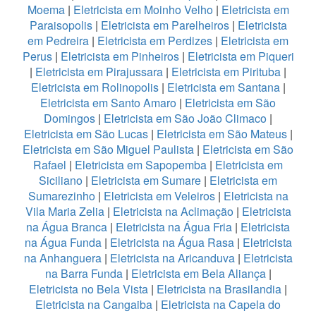
Moema
|
Eletricista em Moinho Velho
|
Eletricista em
Paraisopolis
|
Eletricista em Parelheiros
|
Eletricista
em Pedreira
|
Eletricista em Perdizes
|
Eletricista em
Perus
|
Eletricista em Pinheiros
|
Eletricista em Piqueri
|
Eletricista em Pirajussara
|
Eletricista em Pirituba
|
Eletricista em Rolinopolis
|
Eletricista em Santana
|
Eletricista em Santo Amaro
|
Eletricista em São
Domingos
|
Eletricista em São João Climaco
|
Eletricista em São Lucas
|
Eletricista em São Mateus
|
Eletricista em São Miguel Paulista
|
Eletricista em São
Rafael
|
Eletricista em Sapopemba
|
Eletricista em
Siciliano
|
Eletricista em Sumare
|
Eletricista em
Sumarezinho
|
Eletricista em Veleiros
|
Eletricista na
Vila Maria Zelia
|
Eletricista na Aclimação
|
Eletricista
na Água Branca
|
Eletricista na Água Fria
|
Eletricista
na Água Funda
|
Eletricista na Água Rasa
|
Eletricista
na Anhanguera
|
Eletricista na Aricanduva
|
Eletricista
na Barra Funda
|
Eletricista em Bela Aliança
|
Eletricista no Bela Vista
|
Eletricista na Brasilandia
|
Eletricista na Cangaiba
|
Eletricista na Capela do