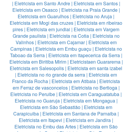
|
Eletricista em Santo Andre
|
Eletricista em Santos
|
Eletricista em Osasco
|
Eletricista na Praia Grande
|
Eletricista em Guarulhos
|
Eletricista no Aruja
|
Eletricista em Mogi das cruzes
|
Eletricista em ribeirao
pires
|
Eletricista em jundiai
|
Eletricista em Vargem
Grande paulista
|
Eletricista na Cotia
|
Eletricista no
Valinhos
|
Eletricista em Cajamar
|
Eletricista em
Campinas
|
Eletricista em Embu guaçu
|
Eletricista no
Taboao da Serra
|
Eletricista em itapecerica da Serra
|
Eletricista em Biritiba Mirim
|
Eletricistaen Guararema
|
Eletricista em Salesopolis
|
Eletricista em santa izabel
|
Eletricista no rio grande da serra
|
Eletricista em
Franco da Rocha
|
Eletricista em Atibaia
|
Eletricista
em Ferraz de vasconcelos
|
Eletricista no Bertioga
|
Eletricista no Peruibe
|
Eletricista em Caraguatatuba
|
Eletricista no Guaruja
|
Eletricista em Mongagua
|
Eletricista em São Sebastião
|
Eletricista em
Carapicuiba
|
Eletricista em Santana de Parnaiba
|
Eletricista em Itapevi
|
Eletricista em Jandira
|
Eletricista no Embu das Artes
|
Eletricista em São