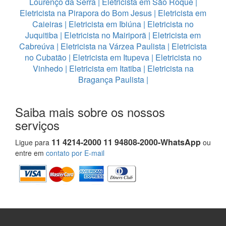
Lourenço da Serra
|
Eletricista em São Roque
|
Eletricista na Pirapora do Bom Jesus
|
Eletricista em
Caieiras
|
Eletricista em Ibiúna
|
Eletricista no
Juquitiba
|
Eletricista no Mairiporã
|
Eletricista em
Cabreúva
|
Eletricista na Várzea Paulista
|
Eletricista
no Cubatão
|
Eletricista em Itupeva
|
Eletricista no
Vinhedo
|
Eletricista em Itatiba
|
Eletricista na
Bragança Paulista
|
Saiba mais sobre os nossos
serviços
11 4214-2000 11 94808-2000-WhatsApp
Ligue para
ou
entre em
contato por E-mail