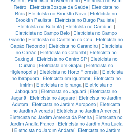
Belém
|
Eletricista no Belenzinho
|
Eletricista no Bom
Retiro
|
EletricistaBosque da Saúde
|
Eletricista no
Brás
|
Eletricista no Brooklin Novo
|
Eletricista no
Brooklin Paulista
|
Eletricista no Burgo Paulista
|
Eletricista no Butantã
|
Eletricista no Cambuci
|
Eletricista no Campo Belo
|
Eletricista no Campo
Grande
|
Eletricista no Cantinho do Céu
|
Eletricista no
Capão Redondo
|
Eletricista no Carandiru
|
Eletricista
no Carrão
|
Eletricista no Catumbi
|
Eletricista no
Caxingui
|
Eletricista no Centro SP
|
Eletricista no
Cursino
|
Eletricista em Grajaú
|
Eletricista no
Higienopolis
|
Eletricista no Horto Florestal
|
Eletricista
no Ibirapuera
|
Eletricista em Iguatemi
|
Eletricista no
Imirim
|
Eletricista no Ipiranga
|
Eletricista no
Jabaquara
|
Eletricista no Jaguará
|
Eletricista no
Jaçanã
|
Eletricista no Jaguaré
|
Eletricista no Jardim
Adutora
|
Eletricista no Jardim Aeroporto
|
Eletricista
no Jardim Alvorada
|
Eletricista no Jardim America
|
Eletricista no Jardim America da Penha
|
Eletricista no
Jardim Analia Franco
|
Eletricista no Jardim Ana Lucia
|
Eletricista no Jardim Andaraí
|
Eletricista no Jardim