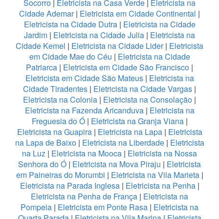
Socorro
|
Eletricista na Casa Verde
|
Eletricista na
Cidade Ademar
|
Eletricista em Cidade Continental
|
Eletricista na Cidade Dutra
|
Eletricista na Cidade
Jardim
|
Eletricista na Cidade Julia
|
Eletricista na
Cidade Kemel
|
Eletricista na Cidade Lider
|
Eletricista
em Cidade Mae do Céu
|
Eletricista na Cidade
Patriarca
|
Eletricista em Cidade São Francisco
|
Eletricista em Cidade São Mateus
|
Eletricista na
Cidade Tiradentes
|
Eletricista na Cidade Vargas
|
Eletricista na Colonia
|
Eletricista na Consolação
|
Eletricista na Fazenda Aricanduva
|
Eletricista na
Freguesia do Ó
|
Eletricista na Granja Viana
|
Eletricista na Guapira
|
Eletricista na Lapa
|
Eletricista
na Lapa de Baixo
|
Eletricista na Liberdade
|
Eletricista
na Luz
|
Eletricista na Mooca
|
Eletricista na Nossa
Senhora do Ó
|
Eletricista na Mova Piraju
|
Eletricista
em Paineiras do Morumbi
|
Eletricista na Vila Marieta
|
Eletricista na Parada Inglesa
|
Eletricista na Penha
|
Eletricista na Penha de França
|
Eletricista na
Pompeia
|
Eletricista em Ponte Rasa
|
Eletricista na
Quarta Parada
|
Eletricista na Vila Marina
|
Eletricista