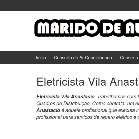
Ir
Pular
para
para
o
menu
Conteúdo
principal
Inicio
Conserto de Ar Condicionado
Conserto
Eletricista Vila Anas
Eletricista Vila Anastacio
. Trabalhamos com E
Quadros de Distribuição. Como contratar um el
Anastacio
é aquele profissional que executa in
profissional para serviços de reparo elétrico e