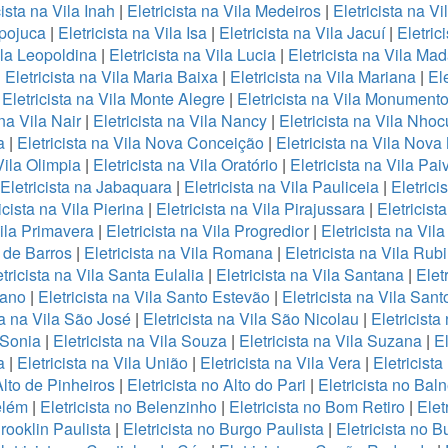
cista na Vila Inah
|
Eletricista na Vila Medeiros
|
Eletricista na V
Ipojuca
|
Eletricista na Vila Isa
|
Eletricista na Vila Jacuí
|
Eletric
ila Leopoldina
|
Eletricista na Vila Lucia
|
Eletricista na Vila Ma
|
Eletricista na Vila Maria Baixa
|
Eletricista na Vila Mariana
|
Ele
|
Eletricista na Vila Monte Alegre
|
Eletricista na Vila Monument
 na Vila Nair
|
Eletricista na Vila Nancy
|
Eletricista na Vila Nho
a
|
Eletricista na Vila Nova Conceição
|
Eletricista na Vila Nov
Vila Olimpia
|
Eletricista na Vila Oratório
|
Eletricista na Vila Pai
Eletricista na Jabaquara
|
Eletricista na Vila Pauliceia
|
Eletrici
icista na Vila Pierina
|
Eletricista na Vila Pirajussara
|
Eletricist
Vila Primavera
|
Eletricista na Vila Progredior
|
Eletricista na Vil
o de Barros
|
Eletricista na Vila Romana
|
Eletricista na Vila Rubi
tricista na Vila Santa Eulalia
|
Eletricista na Vila Santana
|
Elet
fano
|
Eletricista na Vila Santo Estevão
|
Eletricista na Vila San
ta na Vila São José
|
Eletricista na Vila São Nicolau
|
Eletricista
a Sonia
|
Eletricista na Vila Souza
|
Eletricista na Vila Suzana
|
El
a
|
Eletricista na Vila União
|
Eletricista na Vila Vera
|
Eletricista
Alto de Pinheiros
|
Eletricista no Alto do Pari
|
Eletricista no Bal
elém
|
Eletricista no Belenzinho
|
Eletricista no Bom Retiro
|
Elet
Brooklin Paulista
|
Eletricista no Burgo Paulista
|
Eletricista no B