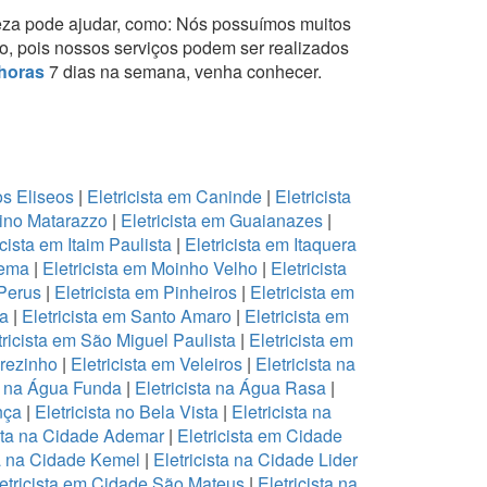
eza pode ajudar, como:
Nós possuímos muitos
to, pois nossos serviços podem ser realizados
horas
7 dias na semana, venha conhecer.
os Eliseos
|
Eletricista em Caninde
|
Eletricista
lino Matarazzo
|
Eletricista em Guaianazes
|
icista em Itaim Paulista
|
Eletricista em Itaquera
oema
|
Eletricista em Moinho Velho
|
Eletricista
 Perus
|
Eletricista em Pinheiros
|
Eletricista em
na
|
Eletricista em Santo Amaro
|
Eletricista em
tricista em São Miguel Paulista
|
Eletricista em
arezinho
|
Eletricista em Veleiros
|
Eletricista na
ta na Água Funda
|
Eletricista na Água Rasa
|
ança
|
Eletricista no Bela Vista
|
Eletricista na
ista na Cidade Ademar
|
Eletricista em Cidade
ta na Cidade Kemel
|
Eletricista na Cidade Lider
etricista em Cidade São Mateus
|
Eletricista na