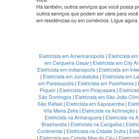
Há também, outros serviços que você possa p
outros serviços que podem ser uteis para você
em residências ou em comércios.
Ligue agora
Eletricista em Americanopolis
|
Eletricista em
em Cerqueira Cesar
|
Eletricista em City 
Eletricista em Indianopolis
|
Eletricista em Int
|
Eletricista em Jurubatuba
|
Eletricista em L
em Paraisopolis
|
Eletricista em Parelheiros
|
Piqueri
|
Eletricista em Pirajussara
|
Eletricis
São Domingos
|
Eletricista em São João Cli
São Rafael
|
Eletricista em Sapopemba
|
Eletr
Vila Maria Zelia
|
Eletricista na Aclimação
|
Eletricista na Anhanguera
|
Eletricista na 
Brasilandia
|
Eletricista na Cangaiba
|
Eletr
Continental
|
Eletricista na Cidade Dutra
|
Elet
|
Eletricista em Cidade Mae do Céu
|
Eletricis