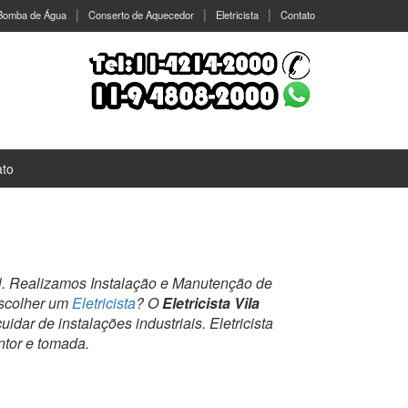
 Bomba de Água
Conserto de Aquecedor
Eletricista
Contato
ato
ial. Realizamos Instalação e Manutenção de
escolher um
Eletricista
? O
Eletricista Vila
idar de instalações industriais. Eletricista
untor e tomada.