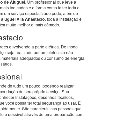
o de Aluguel
. Um profissional que leve a
s mais indicados e a forma como fazer toda a
m um serviço especializado pode, além de
 aluguel Vila Anastacio
, toda a Instalação é
fica muito melhor e mais cômodo.
astacio
dades envolvendo a parte elétrica. De modo
iço seja realizado por um eletricista não
com materiais adequados ou consumo de energia.
sários.
ssional
nde de tudo um pouco, podendo realizar
mendação do seu próprio serviço. Sua
conhecer instalações, desenhos técnicos,
e você possa ter total segurança ao usar.
E
rapidamente. São características pessoas que
nte é possível através de uma preparação com