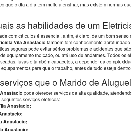
ico que o dia a dia tem muito a ensinar, mas existem normas qu
ais as habilidades de um Eletrici
dade com cálculos é essencial, além, é claro, de um bom senso
ricista Vila Anastacio
também tem conhecimento aprofundado em
icas seguras pode evitar sérios problemas e acidentes que são
 de equipamento indicado, ou até uso de andaimes. Todos os elet
escadas, luvas e também capacetes, a depender da complexidad
 equipamentos para que o trabalho, antes de tudo esteja dentr
serviços que o Marido de Alugue
a Anastacio
pode oferecer serviços de alta qualidade, atendend
seguintes serviços elétricos:
ila Anastacio;
 Anastacio;
la Anastacio;
la Anastacio;