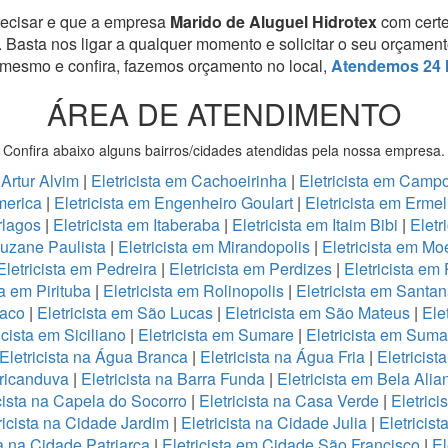
recisar e que a empresa
Marido de Aluguel Hidrotex
com cert
. Basta nos ligar a qualquer momento e solicitar o seu orçamen
 mesmo e confira, fazemos orçamento no local,
Atendemos 24 
ÁREA DE ATENDIMENTO
Confira abaixo alguns bairros/cidades atendidas pela nossa empresa.
 Artur Alvim
|
Eletricista em Cachoeirinha
|
Eletricista em Camp
America
|
Eletricista em Engenheiro Goulart
|
Eletricista em Erme
erlagos
|
Eletricista em Itaberaba
|
Eletricista em Itaim Bibi
|
Eletr
auzane Paulista
|
Eletricista em Mirandopolis
|
Eletricista em M
Eletricista em Pedreira
|
Eletricista em Perdizes
|
Eletricista em
ta em Pirituba
|
Eletricista em Rolinopolis
|
Eletricista em Santa
maco
|
Eletricista em São Lucas
|
Eletricista em São Mateus
|
Ele
icista em Siciliano
|
Eletricista em Sumare
|
Eletricista em Sum
Eletricista na Água Branca
|
Eletricista na Água Fria
|
Eletricis
Aricanduva
|
Eletricista na Barra Funda
|
Eletricista em Bela Ali
icista na Capela do Socorro
|
Eletricista na Casa Verde
|
Eletric
ricista na Cidade Jardim
|
Eletricista na Cidade Julia
|
Eletricis
ta na Cidade Patriarca
|
Eletricista em Cidade São Francisco
|
El