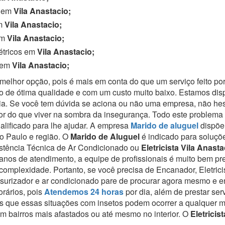
o em
Vila Anastacio;
em
Vila Anastacio;
em
Vila Anastacio;
étricos em
Vila Anastacio;
o em
Vila Anastacio;
melhor opção, pois é mais em conta do que um serviço feito por
o de ótima qualidade e com um custo muito baixo. Estamos di
a.
Se você tem dúvida se aciona ou não uma empresa, não hesi
hor do que viver na sombra da insegurança.
Todo este problema 
alificado para lhe ajudar.
A empresa
Marido de aluguel
dispõe
o Paulo e região.
O
Marido de Aluguel
é indicado para soluçõe
istência Técnica de Ar Condicionado ou
Eletricista Vila Anasta
nos de atendimento, a equipe de profissionais é muito bem p
 complexidade.
Portanto, se você precisa de Encanador, Eletric
ssurizador e ar condicionado pare de procurar agora mesmo e 
rários, pois
Atendemos 24 horas
por dia, além de prestar se
 que essas situações com insetos podem ocorrer a qualquer 
 bairros mais afastados ou até mesmo no interior. O
Eletricis