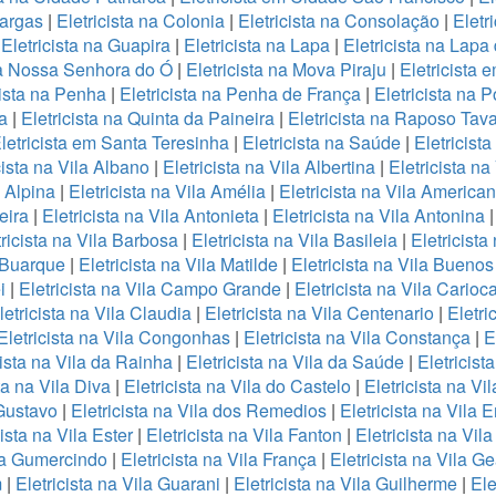
Vargas
|
Eletricista na Colonia
|
Eletricista na Consolação
|
Eletr
|
Eletricista na Guapira
|
Eletricista na Lapa
|
Eletricista na Lapa
 na Nossa Senhora do Ó
|
Eletricista na Mova Piraju
|
Eletricista
cista na Penha
|
Eletricista na Penha de França
|
Eletricista na 
a
|
Eletricista na Quinta da Paineira
|
Eletricista na Raposo Tav
letricista em Santa Teresinha
|
Eletricista na Saúde
|
Eletricist
cista na Vila Albano
|
Eletricista na Vila Albertina
|
Eletricista n
a Alpina
|
Eletricista na Vila Amélia
|
Eletricista na Vila America
eira
|
Eletricista na Vila Antonieta
|
Eletricista na Vila Antonina
tricista na Vila Barbosa
|
Eletricista na Vila Basileia
|
Eletricista
a Buarque
|
Eletricista na Vila Matilde
|
Eletricista na Vila Buenos
i
|
Eletricista na Vila Campo Grande
|
Eletricista na Vila Carioc
letricista na Vila Claudia
|
Eletricista na Vila Centenario
|
Eletri
Eletricista na Vila Congonhas
|
Eletricista na Vila Constança
|
E
cista na Vila da Rainha
|
Eletricista na Vila da Saúde
|
Eletricist
ta na Vila Diva
|
Eletricista na Vila do Castelo
|
Eletricista na Vi
 Gustavo
|
Eletricista na Vila dos Remedios
|
Eletricista na Vila 
cista na Vila Ester
|
Eletricista na Vila Fanton
|
Eletricista na Vil
ila Gumercindo
|
Eletricista na Vila França
|
Eletricista na Vila G
m
|
Eletricista na Vila Guarani
|
Eletricista na Vila Guilherme
|
Ele