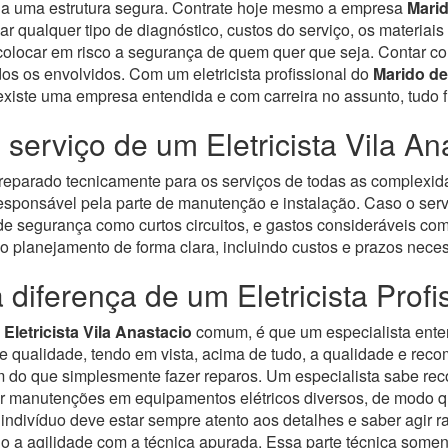
ha uma estrutura segura. Contrate hoje mesmo a empresa
Marid
zar qualquer tipo de diagnóstico, custos do serviço, os materiai
 colocar em risco a segurança de quem quer que seja.
Contar co
s os envolvidos. Com um eletricista profissional do
Marido de
 existe uma empresa entendida e com carreira no assunto, tudo 
 serviço de um Eletricista Vila An
 preparado tecnicamente para os serviços de todas as complexi
esponsável pela parte de manutenção e instalação.
Caso o serv
os de segurança como curtos circuitos, e gastos consideráveis 
 o planejamento de forma clara, incluindo custos e prazos neces
 diferença de um Eletricista Profi
m
Eletricista Vila Anastacio
comum, é que um especialista ente
 qualidade, tendo em vista, acima de tudo, a qualidade e reco
lém do que simplesmente fazer reparos. Um especialista sabe re
er manutenções em equipamentos elétricos diversos, de modo qu
o indivíduo deve estar sempre atento aos detalhes e saber agir 
do a agilidade com a técnica apurada. Essa parte técnica some