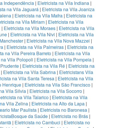
ila Independência
|
Eletricista na Vila Indiana
|
ista na Vila Jaguará
|
Eletricista na Vila Joaniza
dalena
|
Eletricista na Vila Mafra
|
Eletricista na
tricista na Vila Miriam
|
Eletricista na Vila
o
|
Eletricista na Vila Moraes
|
Eletricista na Vila
cune
|
Eletricista na Vila Nivi
|
Eletricista na Vila
a Manchester
|
Eletricista na Vila Nova Mazzei
|
va
|
Eletricista na Vila Palmeiras
|
Eletricista na
sta na Vila Pereira Barreto
|
Eletricista na Vila
a na Vila Polopoli
|
Eletricista na Vila Pompeia
|
a Prudente
|
Eletricista na Vila Ré
|
Eletricista na
|
Eletricista na Vila Sabrina
|
Eletricistans Vila
ricista na Vila Santa Teresa
|
Eletricista na Vila
to Henrique
|
Eletricista na Vila São Francisco
|
 na Vila Silvia
|
Eletricista na Vila Socorro
|
etricista na Vila Talarico
|
Eletricista na Vila
 na Vila Zelina
|
Eletricista na Alto da Lapa
|
neario Mar Paulista
|
Eletricista no Baronesa
|
ricistaBosque da Saúde
|
Eletricista no Brás
|
utantã
|
Eletricista no Cambuci
|
Eletricista no