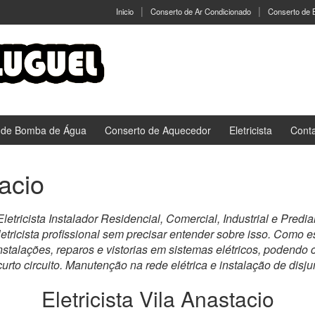
Inicio
Conserto de Ar Condicionado
Conserto de
 de Bomba de Água
Conserto de Aquecedor
Eletricista
Cont
tacio
letricista Instalador Residencial, Comercial, Industrial e Pred
etricista profissional sem precisar entender sobre isso. Como 
stalações, reparos e vistorias em sistemas elétricos, podendo cu
 curto circuito. Manutenção na rede elétrica e instalação de disj
Eletricista Vila Anastacio