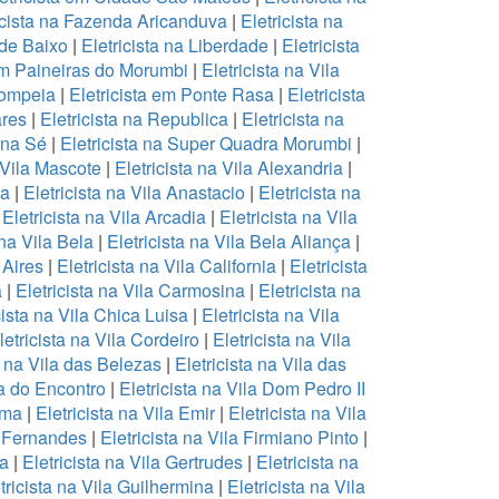
icista na Fazenda Aricanduva
|
Eletricista na
 de Baixo
|
Eletricista na Liberdade
|
Eletricista
 em Paineiras do Morumbi
|
Eletricista na Vila
Pompeia
|
Eletricista em Ponte Rasa
|
Eletricista
ares
|
Eletricista na Republica
|
Eletricista na
a na Sé
|
Eletricista na Super Quadra Morumbi
|
a Vila Mascote
|
Eletricista na Vila Alexandria
|
na
|
Eletricista na Vila Anastacio
|
Eletricista na
|
Eletricista na Vila Arcadia
|
Eletricista na Vila
 na Vila Bela
|
Eletricista na Vila Bela Aliança
|
 Aires
|
Eletricista na Vila California
|
Eletricista
a
|
Eletricista na Vila Carmosina
|
Eletricista na
cista na Vila Chica Luisa
|
Eletricista na Vila
letricista na Vila Cordeiro
|
Eletricista na Vila
a na Vila das Belezas
|
Eletricista na Vila das
la do Encontro
|
Eletricista na Vila Dom Pedro II
Ema
|
Eletricista na Vila Emir
|
Eletricista na Vila
a Fernandes
|
Eletricista na Vila Firmiano Pinto
|
ea
|
Eletricista na Vila Gertrudes
|
Eletricista na
tricista na Vila Guilhermina
|
Eletricista na Vila