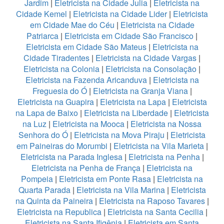
Jardim
|
Eletricista na Cidade Julia
|
Eletricista na
Cidade Kemel
|
Eletricista na Cidade Lider
|
Eletricista
em Cidade Mae do Céu
|
Eletricista na Cidade
Patriarca
|
Eletricista em Cidade São Francisco
|
Eletricista em Cidade São Mateus
|
Eletricista na
Cidade Tiradentes
|
Eletricista na Cidade Vargas
|
Eletricista na Colonia
|
Eletricista na Consolação
|
Eletricista na Fazenda Aricanduva
|
Eletricista na
Freguesia do Ó
|
Eletricista na Granja Viana
|
Eletricista na Guapira
|
Eletricista na Lapa
|
Eletricista
na Lapa de Baixo
|
Eletricista na Liberdade
|
Eletricista
na Luz
|
Eletricista na Mooca
|
Eletricista na Nossa
Senhora do Ó
|
Eletricista na Mova Piraju
|
Eletricista
em Paineiras do Morumbi
|
Eletricista na Vila Marieta
|
Eletricista na Parada Inglesa
|
Eletricista na Penha
|
Eletricista na Penha de França
|
Eletricista na
Pompeia
|
Eletricista em Ponte Rasa
|
Eletricista na
Quarta Parada
|
Eletricista na Vila Marina
|
Eletricista
na Quinta da Paineira
|
Eletricista na Raposo Tavares
|
Eletricista na Republica
|
Eletricista na Santa Cecilia
|
Eletricista na Santa Ifigênia
|
Eletricista em Santa