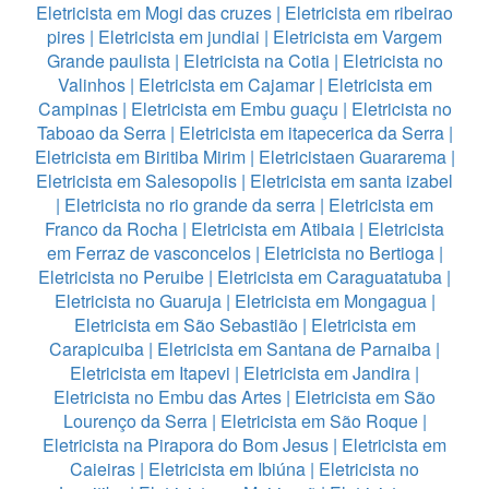
Eletricista em Mogi das cruzes
|
Eletricista em ribeirao
pires
|
Eletricista em jundiai
|
Eletricista em Vargem
Grande paulista
|
Eletricista na Cotia
|
Eletricista no
Valinhos
|
Eletricista em Cajamar
|
Eletricista em
Campinas
|
Eletricista em Embu guaçu
|
Eletricista no
Taboao da Serra
|
Eletricista em itapecerica da Serra
|
Eletricista em Biritiba Mirim
|
Eletricistaen Guararema
|
Eletricista em Salesopolis
|
Eletricista em santa izabel
|
Eletricista no rio grande da serra
|
Eletricista em
Franco da Rocha
|
Eletricista em Atibaia
|
Eletricista
em Ferraz de vasconcelos
|
Eletricista no Bertioga
|
Eletricista no Peruibe
|
Eletricista em Caraguatatuba
|
Eletricista no Guaruja
|
Eletricista em Mongagua
|
Eletricista em São Sebastião
|
Eletricista em
Carapicuiba
|
Eletricista em Santana de Parnaiba
|
Eletricista em Itapevi
|
Eletricista em Jandira
|
Eletricista no Embu das Artes
|
Eletricista em São
Lourenço da Serra
|
Eletricista em São Roque
|
Eletricista na Pirapora do Bom Jesus
|
Eletricista em
Caieiras
|
Eletricista em Ibiúna
|
Eletricista no