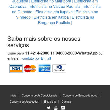
Juquitiba
|
Eletricista no Mairiporã
|
Eletricista em
Cabreúva
|
Eletricista na Várzea Paulista
|
Eletricista
no Cubatão
|
Eletricista em Itupeva
|
Eletricista no
Vinhedo
|
Eletricista em Itatiba
|
Eletricista na
Bragança Paulista
|
Saiba mais sobre os nossos
serviços
11 4214-2000 11 94808-2000-WhatsApp
Ligue para
ou
entre em
contato por E-mail
Inicio
Conserto de Ar Condicionado
Conserto de Bomba de Água
Conserto de Aquecedor
Eletricista
Contato