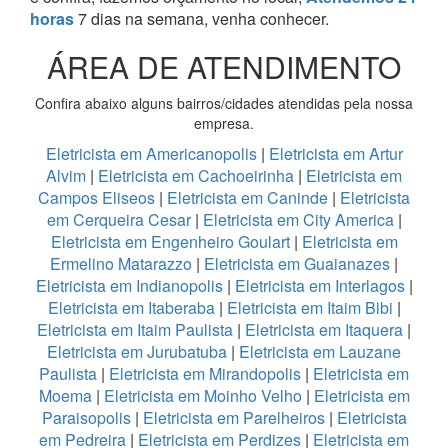
horas
7 dias na semana, venha conhecer.
ÁREA DE ATENDIMENTO
Confira abaixo alguns bairros/cidades atendidas pela nossa
empresa.
Eletricista em Americanopolis
|
Eletricista em Artur
Alvim
|
Eletricista em Cachoeirinha
|
Eletricista em
Campos Eliseos
|
Eletricista em Caninde
|
Eletricista
em Cerqueira Cesar
|
Eletricista em City America
|
Eletricista em Engenheiro Goulart
|
Eletricista em
Ermelino Matarazzo
|
Eletricista em Guaianazes
|
Eletricista em Indianopolis
|
Eletricista em Interlagos
|
Eletricista em Itaberaba
|
Eletricista em Itaim Bibi
|
Eletricista em Itaim Paulista
|
Eletricista em Itaquera
|
Eletricista em Jurubatuba
|
Eletricista em Lauzane
Paulista
|
Eletricista em Mirandopolis
|
Eletricista em
Moema
|
Eletricista em Moinho Velho
|
Eletricista em
Paraisopolis
|
Eletricista em Parelheiros
|
Eletricista
em Pedreira
|
Eletricista em Perdizes
|
Eletricista em