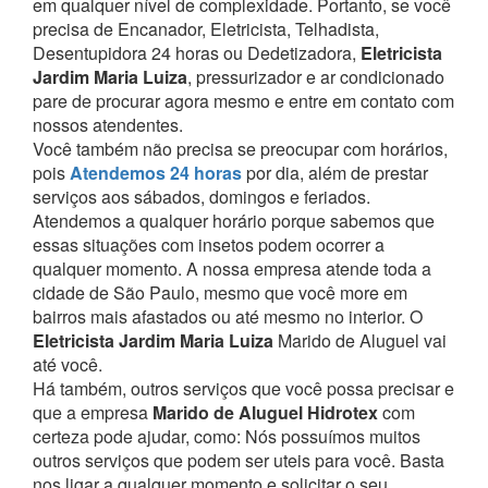
em qualquer nível de complexidade.
Portanto, se você
precisa de Encanador, Eletricista, Telhadista,
Desentupidora 24 horas ou Dedetizadora,
Eletricista
Jardim Maria Luiza
, pressurizador e ar condicionado
pare de procurar agora mesmo e entre em contato com
nossos atendentes.
Você também não precisa se preocupar com horários,
pois
Atendemos 24 horas
por dia, além de prestar
serviços aos sábados, domingos e feriados.
Atendemos a qualquer horário porque sabemos que
essas situações com insetos podem ocorrer a
qualquer momento.
A nossa empresa atende toda a
cidade de São Paulo, mesmo que você more em
bairros mais afastados ou até mesmo no interior. O
Eletricista Jardim Maria Luiza
Marido de Aluguel vai
até você.
Há também, outros serviços que você possa precisar e
que a empresa
Marido de Aluguel Hidrotex
com
certeza pode ajudar, como:
Nós possuímos muitos
outros serviços que podem ser uteis para você. Basta
nos ligar a qualquer momento e solicitar o seu