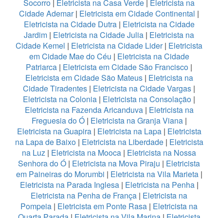
Socorro
|
Eletricista na Casa Verde
|
Eletricista na
Cidade Ademar
|
Eletricista em Cidade Continental
|
Eletricista na Cidade Dutra
|
Eletricista na Cidade
Jardim
|
Eletricista na Cidade Julia
|
Eletricista na
Cidade Kemel
|
Eletricista na Cidade Lider
|
Eletricista
em Cidade Mae do Céu
|
Eletricista na Cidade
Patriarca
|
Eletricista em Cidade São Francisco
|
Eletricista em Cidade São Mateus
|
Eletricista na
Cidade Tiradentes
|
Eletricista na Cidade Vargas
|
Eletricista na Colonia
|
Eletricista na Consolação
|
Eletricista na Fazenda Aricanduva
|
Eletricista na
Freguesia do Ó
|
Eletricista na Granja Viana
|
Eletricista na Guapira
|
Eletricista na Lapa
|
Eletricista
na Lapa de Baixo
|
Eletricista na Liberdade
|
Eletricista
na Luz
|
Eletricista na Mooca
|
Eletricista na Nossa
Senhora do Ó
|
Eletricista na Mova Piraju
|
Eletricista
em Paineiras do Morumbi
|
Eletricista na Vila Marieta
|
Eletricista na Parada Inglesa
|
Eletricista na Penha
|
Eletricista na Penha de França
|
Eletricista na
Pompeia
|
Eletricista em Ponte Rasa
|
Eletricista na
Quarta Parada
|
Eletricista na Vila Marina
|
Eletricista