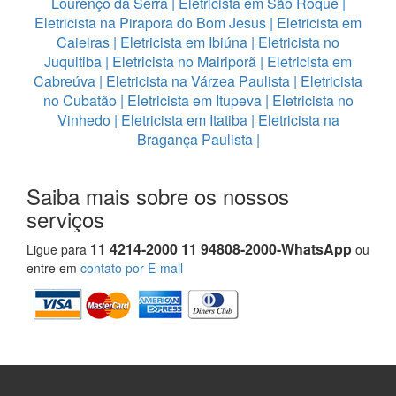
Lourenço da Serra
|
Eletricista em São Roque
|
Eletricista na Pirapora do Bom Jesus
|
Eletricista em
Caieiras
|
Eletricista em Ibiúna
|
Eletricista no
Juquitiba
|
Eletricista no Mairiporã
|
Eletricista em
Cabreúva
|
Eletricista na Várzea Paulista
|
Eletricista
no Cubatão
|
Eletricista em Itupeva
|
Eletricista no
Vinhedo
|
Eletricista em Itatiba
|
Eletricista na
Bragança Paulista
|
Saiba mais sobre os nossos
serviços
11 4214-2000 11 94808-2000-WhatsApp
Ligue para
ou
entre em
contato por E-mail