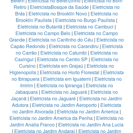
Belém
|
Eletricista no Belenzinho
|
Eletricista no Bom
Retiro
|
EletricistaBosque da Saúde
|
Eletricista no
Brás
|
Eletricista no Brooklin Novo
|
Eletricista no
Brooklin Paulista
|
Eletricista no Burgo Paulista
|
Eletricista no Butantã
|
Eletricista no Cambuci
|
Eletricista no Campo Belo
|
Eletricista no Campo
Grande
|
Eletricista no Cantinho do Céu
|
Eletricista no
Capão Redondo
|
Eletricista no Carandiru
|
Eletricista
no Carrão
|
Eletricista no Catumbi
|
Eletricista no
Caxingui
|
Eletricista no Centro SP
|
Eletricista no
Cursino
|
Eletricista em Grajaú
|
Eletricista no
Higienopolis
|
Eletricista no Horto Florestal
|
Eletricista
no Ibirapuera
|
Eletricista em Iguatemi
|
Eletricista no
Imirim
|
Eletricista no Ipiranga
|
Eletricista no
Jabaquara
|
Eletricista no Jaguará
|
Eletricista no
Jaçanã
|
Eletricista no Jaguaré
|
Eletricista no Jardim
Adutora
|
Eletricista no Jardim Aeroporto
|
Eletricista
no Jardim Alvorada
|
Eletricista no Jardim America
|
Eletricista no Jardim America da Penha
|
Eletricista no
Jardim Analia Franco
|
Eletricista no Jardim Ana Lucia
|
Eletricista no Jardim Andaraí
|
Eletricista no Jardim