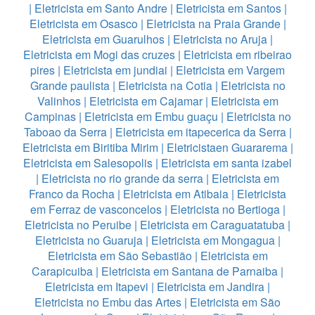
|
Eletricista em Santo Andre
|
Eletricista em Santos
|
Eletricista em Osasco
|
Eletricista na Praia Grande
|
Eletricista em Guarulhos
|
Eletricista no Aruja
|
Eletricista em Mogi das cruzes
|
Eletricista em ribeirao
pires
|
Eletricista em jundiai
|
Eletricista em Vargem
Grande paulista
|
Eletricista na Cotia
|
Eletricista no
Valinhos
|
Eletricista em Cajamar
|
Eletricista em
Campinas
|
Eletricista em Embu guaçu
|
Eletricista no
Taboao da Serra
|
Eletricista em itapecerica da Serra
|
Eletricista em Biritiba Mirim
|
Eletricistaen Guararema
|
Eletricista em Salesopolis
|
Eletricista em santa izabel
|
Eletricista no rio grande da serra
|
Eletricista em
Franco da Rocha
|
Eletricista em Atibaia
|
Eletricista
em Ferraz de vasconcelos
|
Eletricista no Bertioga
|
Eletricista no Peruibe
|
Eletricista em Caraguatatuba
|
Eletricista no Guaruja
|
Eletricista em Mongagua
|
Eletricista em São Sebastião
|
Eletricista em
Carapicuiba
|
Eletricista em Santana de Parnaiba
|
Eletricista em Itapevi
|
Eletricista em Jandira
|
Eletricista no Embu das Artes
|
Eletricista em São