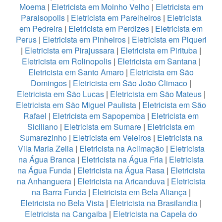
Moema
|
Eletricista em Moinho Velho
|
Eletricista em
Paraisopolis
|
Eletricista em Parelheiros
|
Eletricista
em Pedreira
|
Eletricista em Perdizes
|
Eletricista em
Perus
|
Eletricista em Pinheiros
|
Eletricista em Piqueri
|
Eletricista em Pirajussara
|
Eletricista em Pirituba
|
Eletricista em Rolinopolis
|
Eletricista em Santana
|
Eletricista em Santo Amaro
|
Eletricista em São
Domingos
|
Eletricista em São João Climaco
|
Eletricista em São Lucas
|
Eletricista em São Mateus
|
Eletricista em São Miguel Paulista
|
Eletricista em São
Rafael
|
Eletricista em Sapopemba
|
Eletricista em
Siciliano
|
Eletricista em Sumare
|
Eletricista em
Sumarezinho
|
Eletricista em Veleiros
|
Eletricista na
Vila Maria Zelia
|
Eletricista na Aclimação
|
Eletricista
na Água Branca
|
Eletricista na Água Fria
|
Eletricista
na Água Funda
|
Eletricista na Água Rasa
|
Eletricista
na Anhanguera
|
Eletricista na Aricanduva
|
Eletricista
na Barra Funda
|
Eletricista em Bela Aliança
|
Eletricista no Bela Vista
|
Eletricista na Brasilandia
|
Eletricista na Cangaiba
|
Eletricista na Capela do