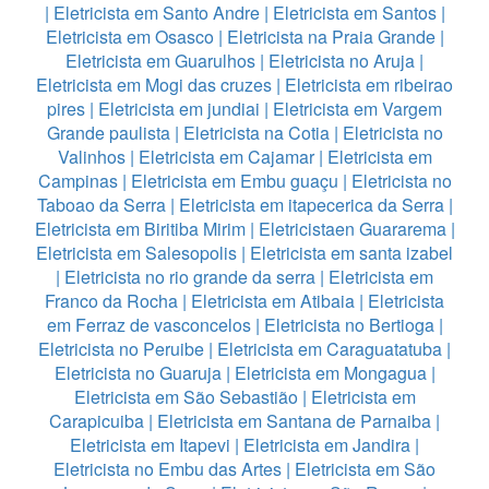
|
Eletricista em Santo Andre
|
Eletricista em Santos
|
Eletricista em Osasco
|
Eletricista na Praia Grande
|
Eletricista em Guarulhos
|
Eletricista no Aruja
|
Eletricista em Mogi das cruzes
|
Eletricista em ribeirao
pires
|
Eletricista em jundiai
|
Eletricista em Vargem
Grande paulista
|
Eletricista na Cotia
|
Eletricista no
Valinhos
|
Eletricista em Cajamar
|
Eletricista em
Campinas
|
Eletricista em Embu guaçu
|
Eletricista no
Taboao da Serra
|
Eletricista em itapecerica da Serra
|
Eletricista em Biritiba Mirim
|
Eletricistaen Guararema
|
Eletricista em Salesopolis
|
Eletricista em santa izabel
|
Eletricista no rio grande da serra
|
Eletricista em
Franco da Rocha
|
Eletricista em Atibaia
|
Eletricista
em Ferraz de vasconcelos
|
Eletricista no Bertioga
|
Eletricista no Peruibe
|
Eletricista em Caraguatatuba
|
Eletricista no Guaruja
|
Eletricista em Mongagua
|
Eletricista em São Sebastião
|
Eletricista em
Carapicuiba
|
Eletricista em Santana de Parnaiba
|
Eletricista em Itapevi
|
Eletricista em Jandira
|
Eletricista no Embu das Artes
|
Eletricista em São