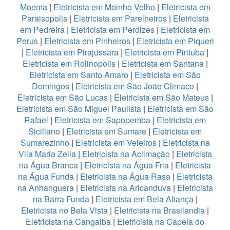
Moema
|
Eletricista em Moinho Velho
|
Eletricista em
Paraisopolis
|
Eletricista em Parelheiros
|
Eletricista
em Pedreira
|
Eletricista em Perdizes
|
Eletricista em
Perus
|
Eletricista em Pinheiros
|
Eletricista em Piqueri
|
Eletricista em Pirajussara
|
Eletricista em Pirituba
|
Eletricista em Rolinopolis
|
Eletricista em Santana
|
Eletricista em Santo Amaro
|
Eletricista em São
Domingos
|
Eletricista em São João Climaco
|
Eletricista em São Lucas
|
Eletricista em São Mateus
|
Eletricista em São Miguel Paulista
|
Eletricista em São
Rafael
|
Eletricista em Sapopemba
|
Eletricista em
Siciliano
|
Eletricista em Sumare
|
Eletricista em
Sumarezinho
|
Eletricista em Veleiros
|
Eletricista na
Vila Maria Zelia
|
Eletricista na Aclimação
|
Eletricista
na Água Branca
|
Eletricista na Água Fria
|
Eletricista
na Água Funda
|
Eletricista na Água Rasa
|
Eletricista
na Anhanguera
|
Eletricista na Aricanduva
|
Eletricista
na Barra Funda
|
Eletricista em Bela Aliança
|
Eletricista no Bela Vista
|
Eletricista na Brasilandia
|
Eletricista na Cangaiba
|
Eletricista na Capela do