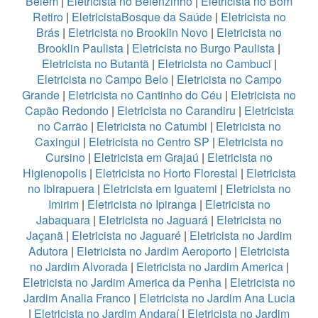
Belém
|
Eletricista no Belenzinho
|
Eletricista no Bom
Retiro
|
EletricistaBosque da Saúde
|
Eletricista no
Brás
|
Eletricista no Brooklin Novo
|
Eletricista no
Brooklin Paulista
|
Eletricista no Burgo Paulista
|
Eletricista no Butantã
|
Eletricista no Cambuci
|
Eletricista no Campo Belo
|
Eletricista no Campo
Grande
|
Eletricista no Cantinho do Céu
|
Eletricista no
Capão Redondo
|
Eletricista no Carandiru
|
Eletricista
no Carrão
|
Eletricista no Catumbi
|
Eletricista no
Caxingui
|
Eletricista no Centro SP
|
Eletricista no
Cursino
|
Eletricista em Grajaú
|
Eletricista no
Higienopolis
|
Eletricista no Horto Florestal
|
Eletricista
no Ibirapuera
|
Eletricista em Iguatemi
|
Eletricista no
Imirim
|
Eletricista no Ipiranga
|
Eletricista no
Jabaquara
|
Eletricista no Jaguará
|
Eletricista no
Jaçanã
|
Eletricista no Jaguaré
|
Eletricista no Jardim
Adutora
|
Eletricista no Jardim Aeroporto
|
Eletricista
no Jardim Alvorada
|
Eletricista no Jardim America
|
Eletricista no Jardim America da Penha
|
Eletricista no
Jardim Analia Franco
|
Eletricista no Jardim Ana Lucia
|
Eletricista no Jardim Andaraí
|
Eletricista no Jardim