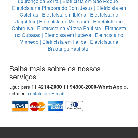
Lourenço da Serra
|
Eletricista em São Roque
|
Eletricista na Pirapora do Bom Jesus
|
Eletricista em
Caieiras
|
Eletricista em Ibiúna
|
Eletricista no
Juquitiba
|
Eletricista no Mairiporã
|
Eletricista em
Cabreúva
|
Eletricista na Várzea Paulista
|
Eletricista
no Cubatão
|
Eletricista em Itupeva
|
Eletricista no
Vinhedo
|
Eletricista em Itatiba
|
Eletricista na
Bragança Paulista
|
Saiba mais sobre os nossos
serviços
11 4214-2000 11 94808-2000-WhatsApp
Ligue para
ou
entre em
contato por E-mail