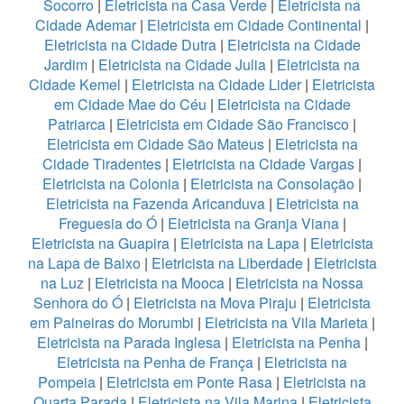
Socorro
|
Eletricista na Casa Verde
|
Eletricista na
Cidade Ademar
|
Eletricista em Cidade Continental
|
Eletricista na Cidade Dutra
|
Eletricista na Cidade
Jardim
|
Eletricista na Cidade Julia
|
Eletricista na
Cidade Kemel
|
Eletricista na Cidade Lider
|
Eletricista
em Cidade Mae do Céu
|
Eletricista na Cidade
Patriarca
|
Eletricista em Cidade São Francisco
|
Eletricista em Cidade São Mateus
|
Eletricista na
Cidade Tiradentes
|
Eletricista na Cidade Vargas
|
Eletricista na Colonia
|
Eletricista na Consolação
|
Eletricista na Fazenda Aricanduva
|
Eletricista na
Freguesia do Ó
|
Eletricista na Granja Viana
|
Eletricista na Guapira
|
Eletricista na Lapa
|
Eletricista
na Lapa de Baixo
|
Eletricista na Liberdade
|
Eletricista
na Luz
|
Eletricista na Mooca
|
Eletricista na Nossa
Senhora do Ó
|
Eletricista na Mova Piraju
|
Eletricista
em Paineiras do Morumbi
|
Eletricista na Vila Marieta
|
Eletricista na Parada Inglesa
|
Eletricista na Penha
|
Eletricista na Penha de França
|
Eletricista na
Pompeia
|
Eletricista em Ponte Rasa
|
Eletricista na
Quarta Parada
|
Eletricista na Vila Marina
|
Eletricista