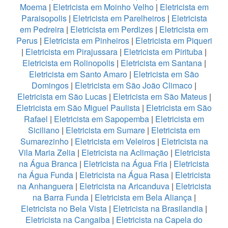
Moema
|
Eletricista em Moinho Velho
|
Eletricista em
Paraisopolis
|
Eletricista em Parelheiros
|
Eletricista
em Pedreira
|
Eletricista em Perdizes
|
Eletricista em
Perus
|
Eletricista em Pinheiros
|
Eletricista em Piqueri
|
Eletricista em Pirajussara
|
Eletricista em Pirituba
|
Eletricista em Rolinopolis
|
Eletricista em Santana
|
Eletricista em Santo Amaro
|
Eletricista em São
Domingos
|
Eletricista em São João Climaco
|
Eletricista em São Lucas
|
Eletricista em São Mateus
|
Eletricista em São Miguel Paulista
|
Eletricista em São
Rafael
|
Eletricista em Sapopemba
|
Eletricista em
Siciliano
|
Eletricista em Sumare
|
Eletricista em
Sumarezinho
|
Eletricista em Veleiros
|
Eletricista na
Vila Maria Zelia
|
Eletricista na Aclimação
|
Eletricista
na Água Branca
|
Eletricista na Água Fria
|
Eletricista
na Água Funda
|
Eletricista na Água Rasa
|
Eletricista
na Anhanguera
|
Eletricista na Aricanduva
|
Eletricista
na Barra Funda
|
Eletricista em Bela Aliança
|
Eletricista no Bela Vista
|
Eletricista na Brasilandia
|
Eletricista na Cangaiba
|
Eletricista na Capela do