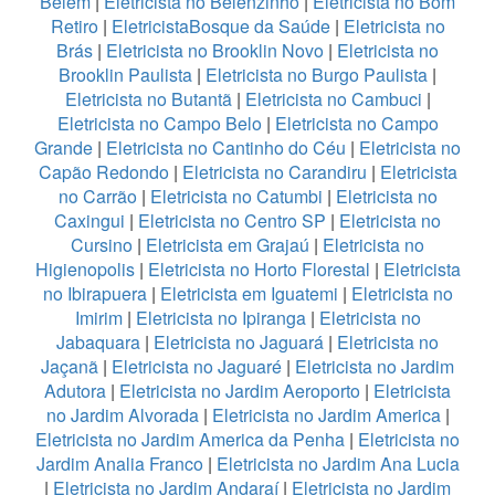
Belém
|
Eletricista no Belenzinho
|
Eletricista no Bom
Retiro
|
EletricistaBosque da Saúde
|
Eletricista no
Brás
|
Eletricista no Brooklin Novo
|
Eletricista no
Brooklin Paulista
|
Eletricista no Burgo Paulista
|
Eletricista no Butantã
|
Eletricista no Cambuci
|
Eletricista no Campo Belo
|
Eletricista no Campo
Grande
|
Eletricista no Cantinho do Céu
|
Eletricista no
Capão Redondo
|
Eletricista no Carandiru
|
Eletricista
no Carrão
|
Eletricista no Catumbi
|
Eletricista no
Caxingui
|
Eletricista no Centro SP
|
Eletricista no
Cursino
|
Eletricista em Grajaú
|
Eletricista no
Higienopolis
|
Eletricista no Horto Florestal
|
Eletricista
no Ibirapuera
|
Eletricista em Iguatemi
|
Eletricista no
Imirim
|
Eletricista no Ipiranga
|
Eletricista no
Jabaquara
|
Eletricista no Jaguará
|
Eletricista no
Jaçanã
|
Eletricista no Jaguaré
|
Eletricista no Jardim
Adutora
|
Eletricista no Jardim Aeroporto
|
Eletricista
no Jardim Alvorada
|
Eletricista no Jardim America
|
Eletricista no Jardim America da Penha
|
Eletricista no
Jardim Analia Franco
|
Eletricista no Jardim Ana Lucia
|
Eletricista no Jardim Andaraí
|
Eletricista no Jardim