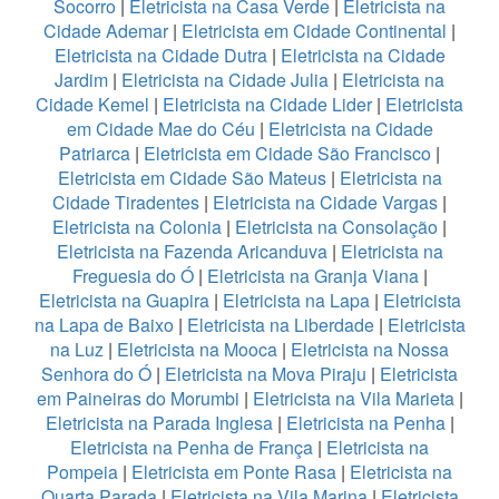
Socorro
|
Eletricista na Casa Verde
|
Eletricista na
Cidade Ademar
|
Eletricista em Cidade Continental
|
Eletricista na Cidade Dutra
|
Eletricista na Cidade
Jardim
|
Eletricista na Cidade Julia
|
Eletricista na
Cidade Kemel
|
Eletricista na Cidade Lider
|
Eletricista
em Cidade Mae do Céu
|
Eletricista na Cidade
Patriarca
|
Eletricista em Cidade São Francisco
|
Eletricista em Cidade São Mateus
|
Eletricista na
Cidade Tiradentes
|
Eletricista na Cidade Vargas
|
Eletricista na Colonia
|
Eletricista na Consolação
|
Eletricista na Fazenda Aricanduva
|
Eletricista na
Freguesia do Ó
|
Eletricista na Granja Viana
|
Eletricista na Guapira
|
Eletricista na Lapa
|
Eletricista
na Lapa de Baixo
|
Eletricista na Liberdade
|
Eletricista
na Luz
|
Eletricista na Mooca
|
Eletricista na Nossa
Senhora do Ó
|
Eletricista na Mova Piraju
|
Eletricista
em Paineiras do Morumbi
|
Eletricista na Vila Marieta
|
Eletricista na Parada Inglesa
|
Eletricista na Penha
|
Eletricista na Penha de França
|
Eletricista na
Pompeia
|
Eletricista em Ponte Rasa
|
Eletricista na
Quarta Parada
|
Eletricista na Vila Marina
|
Eletricista