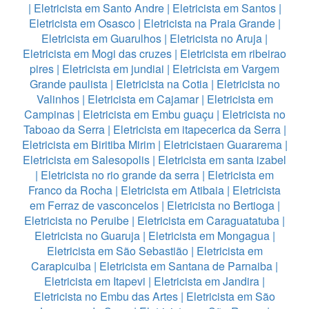
|
Eletricista em Santo Andre
|
Eletricista em Santos
|
Eletricista em Osasco
|
Eletricista na Praia Grande
|
Eletricista em Guarulhos
|
Eletricista no Aruja
|
Eletricista em Mogi das cruzes
|
Eletricista em ribeirao
pires
|
Eletricista em jundiai
|
Eletricista em Vargem
Grande paulista
|
Eletricista na Cotia
|
Eletricista no
Valinhos
|
Eletricista em Cajamar
|
Eletricista em
Campinas
|
Eletricista em Embu guaçu
|
Eletricista no
Taboao da Serra
|
Eletricista em itapecerica da Serra
|
Eletricista em Biritiba Mirim
|
Eletricistaen Guararema
|
Eletricista em Salesopolis
|
Eletricista em santa izabel
|
Eletricista no rio grande da serra
|
Eletricista em
Franco da Rocha
|
Eletricista em Atibaia
|
Eletricista
em Ferraz de vasconcelos
|
Eletricista no Bertioga
|
Eletricista no Peruibe
|
Eletricista em Caraguatatuba
|
Eletricista no Guaruja
|
Eletricista em Mongagua
|
Eletricista em São Sebastião
|
Eletricista em
Carapicuiba
|
Eletricista em Santana de Parnaiba
|
Eletricista em Itapevi
|
Eletricista em Jandira
|
Eletricista no Embu das Artes
|
Eletricista em São