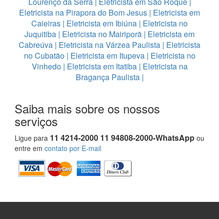
Lourenço da Serra
|
Eletricista em São Roque
|
Eletricista na Pirapora do Bom Jesus
|
Eletricista em
Caieiras
|
Eletricista em Ibiúna
|
Eletricista no
Juquitiba
|
Eletricista no Mairiporã
|
Eletricista em
Cabreúva
|
Eletricista na Várzea Paulista
|
Eletricista
no Cubatão
|
Eletricista em Itupeva
|
Eletricista no
Vinhedo
|
Eletricista em Itatiba
|
Eletricista na
Bragança Paulista
|
Saiba mais sobre os nossos
serviços
11 4214-2000 11 94808-2000-WhatsApp
Ligue para
ou
entre em
contato por E-mail